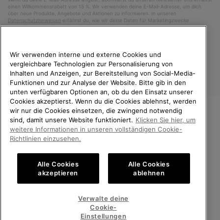
einen Willkommensrabatt von 15 %. Wir verwenden deine E-Mail-Adresse, um dich
über neue Produkte, Angebote und Aktionen zu informieren. In unseren
Datenschutzhinweisen
erfährst du, wie wir deine Daten für Marketingzwecke
verarbeiten und wie du deine Zustimmung widerrufen kannst.
Wir verwenden interne und externe Cookies und
vergleichbare Technologien zur Personalisierung von
Inhalten und Anzeigen, zur Bereitstellung von Social-Media-
Funktionen und zur Analyse der Website. Bitte gib in den
unten verfügbaren Optionen an, ob du den Einsatz unserer
Cookies akzeptierst. Wenn du die Cookies ablehnst, werden
wir nur die Cookies einsetzen, die zwingend notwendig
sind, damit unsere Website funktioniert.
Klicken Sie hier, um
Deutschland
WILLKOMMEN BEI SOREL.
weitere Informationen in unseren vollständigen Cookie-
BITTE WÄHLEN SIE IHR
©
2026
SOREL. Alle Rechte vorbehalten.
Richtlinien einzusehen.
LIEFERLAND.
Datenschutz
Nutzungsbedingungen
Alle Cookies
Alle Cookies
Online-Einkauf verfügbar
Allgemeine Verkaufsbedingungen
Garantiebestimmungen
Cookies
akzeptieren
ablehnen
Impressum
Public CBCR
United States
Online-
Verwalte deine
Einkauf
Cookie-
Kundenservice: Mo- Fr. 9:00 - 13:00 & 14:00- 18:00 Uhr
verfügb
Germany
Deutschland
Online-
(+)498912081005
Einstellungen