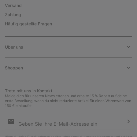
Versand
Zahlung
Häufig gestellte Fragen
Über uns
Shoppen
Trete mit uns in Kontakt
Melde dich für unseren Newsletter an und erhalte 15 % Rabatt auf deine
erste Bestellung, wenn du nicht reduzierte Artikel für einen Warenwert von
150 € einkaufst.
Newsletter-
Anmeldung
Abo
Wenn du deine E-Mail-Adresse angibst, abonnierst du unseren Newsletter und erhältst