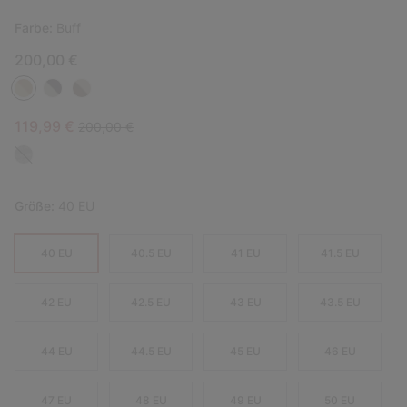
Farbe:
Buff
200,00 €
Sale price:
Regular price:
119,99 €
200,00 €
Größe:
40 EU
40 EU
40.5 EU
41 EU
41.5 EU
42 EU
42.5 EU
43 EU
43.5 EU
44 EU
44.5 EU
45 EU
46 EU
47 EU
48 EU
49 EU
50 EU