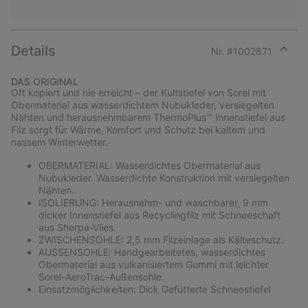
Details
Nr. #
1002871
Expan
or
DAS ORIGINAL
collap
Oft kopiert und nie erreicht – der Kultstiefel von Sorel mit
sectio
Obermaterial aus wasserdichtem Nubukleder, versiegelten
Nähten und herausnehmbarem ThermoPlus™ Innenstiefel aus
Filz sorgt für Wärme, Komfort und Schutz bei kaltem und
nassem Winterwetter.
OBERMATERIAL: Wasserdichtes Obermaterial aus
Nubukleder. Wasserdichte Konstruktion mit versiegelten
Nähten.
ISOLIERUNG: Herausnehm- und waschbarer, 9 mm
dicker Innenstiefel aus Recyclingfilz mit Schneeschaft
aus Sherpa-Vlies.
ZWISCHENSOHLE: 2,5 mm Filzeinlage als Kälteschutz.
AUSSENSOHLE: Handgearbeitetes, wasserdichtes
Obermaterial aus vulkanisiertem Gummi mit leichter
Sorel-AeroTrac-Außensohle.
Einsatzmöglichkeiten: Dick Gefütterte Schneestiefel