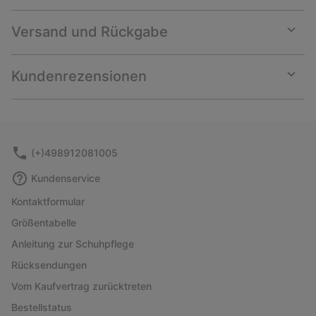
Versand und Rückgabe
Expan
or
collap
Kundenrezensionen
sectio
Expan
or
collap
sectio
(+)498912081005
Kundenservice
Kontaktformular
Größentabelle
Anleitung zur Schuhpflege
Rücksendungen
Vom Kaufvertrag zurücktreten
Bestellstatus