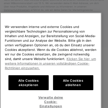
einen Willkommensrabatt von 15 %. Wir verwenden deine E-Mail-Adresse, um dich
über neue Produkte, Angebote und Aktionen zu informieren. In unseren
Datenschutzhinweisen
erfährst du, wie wir deine Daten für Marketingzwecke
verarbeiten und wie du deine Zustimmung widerrufen kannst.
Wir verwenden interne und externe Cookies und
vergleichbare Technologien zur Personalisierung von
Inhalten und Anzeigen, zur Bereitstellung von Social-Media-
Funktionen und zur Analyse der Website. Bitte gib in den
unten verfügbaren Optionen an, ob du den Einsatz unserer
Cookies akzeptierst. Wenn du die Cookies ablehnst, werden
wir nur die Cookies einsetzen, die zwingend notwendig
sind, damit unsere Website funktioniert.
Klicken Sie hier, um
Deutschland
WILLKOMMEN BEI SOREL.
weitere Informationen in unseren vollständigen Cookie-
BITTE WÄHLEN SIE IHR
©
2026
SOREL. Alle Rechte vorbehalten.
Richtlinien einzusehen.
LIEFERLAND.
Datenschutz
Nutzungsbedingungen
Alle Cookies
Alle Cookies
Online-Einkauf verfügbar
Allgemeine Verkaufsbedingungen
Garantiebestimmungen
Cookies
akzeptieren
ablehnen
Impressum
Public CBCR
United States
Online-
Verwalte deine
Einkauf
Cookie-
Kundenservice: Mo- Fr. 9:00 - 13:00 & 14:00- 18:00 Uhr
verfügb
Germany
Deutschland
Online-
(+)498912081005
Einstellungen