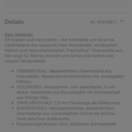
Details
Nr. #
1002871
Expan
or
DAS ORIGINAL
collap
Oft kopiert und nie erreicht – der Kultstiefel von Sorel mit
sectio
Obermaterial aus wasserdichtem Nubukleder, versiegelten
Nähten und herausnehmbarem ThermoPlus™ Innenstiefel aus
Filz sorgt für Wärme, Komfort und Schutz bei kaltem und
nassem Winterwetter.
OBERMATERIAL: Wasserdichtes Obermaterial aus
Nubukleder. Wasserdichte Konstruktion mit versiegelten
Nähten.
ISOLIERUNG: Herausnehm- und waschbarer, 9 mm
dicker Innenstiefel aus Recyclingfilz mit Schneeschaft
aus Sherpa-Vlies.
ZWISCHENSOHLE: 2,5 mm Filzeinlage als Kälteschutz.
AUSSENSOHLE: Handgearbeitetes, wasserdichtes
Obermaterial aus vulkanisiertem Gummi mit leichter
Sorel-AeroTrac-Außensohle.
Einsatzmöglichkeiten: Dick Gefütterte Schneestiefel