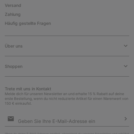
Versand
Zahlung
Häufig gestellte Fragen
Über uns
Shoppen
Trete mit uns in Kontakt
Melde dich für unseren Newsletter an und erhalte 15 % Rabatt auf deine
erste Bestellung, wenn du nicht reduzierte Artikel für einen Warenwert von
150 € einkaufst.
Newsletter-
Anmeldung
Abo
Wenn du deine E-Mail-Adresse angibst, abonnierst du unseren Newsletter und erhältst