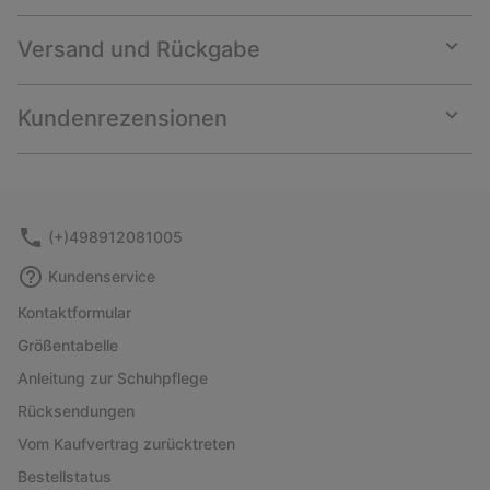
Versand und Rückgabe
Expan
or
collap
Kundenrezensionen
sectio
Expan
or
collap
sectio
(+)498912081005
Kundenservice
Kontaktformular
Größentabelle
Anleitung zur Schuhpflege
Rücksendungen
Vom Kaufvertrag zurücktreten
Bestellstatus