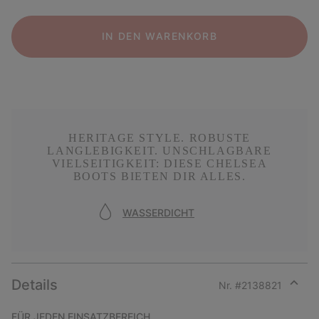
IN DEN WARENKORB
HERITAGE STYLE. ROBUSTE
LANGLEBIGKEIT. UNSCHLAGBARE
VIELSEITIGKEIT: DIESE CHELSEA
BOOTS BIETEN DIR ALLES.
WASSERDICHT
Details
Nr. #
2138821
Expan
or
FÜR JEDEN EINSATZBEREICH