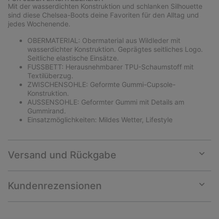
collap
Mit der wasserdichten Konstruktion und schlanken Silhouette
sectio
sind diese Chelsea-Boots deine Favoriten für den Alltag und
jedes Wochenende.
OBERMATERIAL: Obermaterial aus Wildleder mit
wasserdichter Konstruktion. Geprägtes seitliches Logo.
Seitliche elastische Einsätze.
FUSSBETT: Herausnehmbarer TPU-Schaumstoff mit
Textilüberzug.
ZWISCHENSOHLE: Geformte Gummi-Cupsole-
Konstruktion.
AUSSENSOHLE: Geformter Gummi mit Details am
Gummirand.
Einsatzmöglichkeiten: Mildes Wetter, Lifestyle
Versand und Rückgabe
Expan
or
collap
Kundenrezensionen
sectio
Expan
or
collap