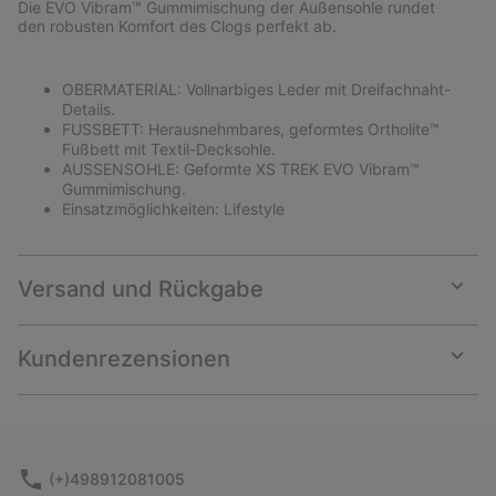
Die EVO Vibram™ Gummimischung der Außensohle rundet
den robusten Komfort des Clogs perfekt ab.
OBERMATERIAL: Vollnarbiges Leder mit Dreifachnaht-
Details.
FUSSBETT: Herausnehmbares, geformtes Ortholite™
Fußbett mit Textil-Decksohle.
AUSSENSOHLE: Geformte XS TREK EVO Vibram™
Gummimischung.
Einsatzmöglichkeiten: Lifestyle
Versand und Rückgabe
Expan
or
collap
Kundenrezensionen
sectio
Expan
or
collap
sectio
(+)498912081005