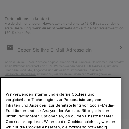
Trete mit uns in Kontakt
Melde dich für unseren Newsletter an und erhalte 15 % Rabatt auf deine
erste Bestellung, wenn du nicht reduzierte Artikel für einen Warenwert von
150 € einkaufst.
Newsletter-
Anmeldung
Abo
Wenn du deine E-Mail-Adresse angibst, abonnierst du unseren Newsletter und erhältst
einen Willkommensrabatt von 15 %. Wir verwenden deine E-Mail-Adresse, um dich
über neue Produkte, Angebote und Aktionen zu informieren. In unseren
Datenschutzhinweisen
erfährst du, wie wir deine Daten für Marketingzwecke
verarbeiten und wie du deine Zustimmung widerrufen kannst.
Wir verwenden interne und externe Cookies und
vergleichbare Technologien zur Personalisierung von
Inhalten und Anzeigen, zur Bereitstellung von Social-Media-
Funktionen und zur Analyse der Website. Bitte gib in den
unten verfügbaren Optionen an, ob du den Einsatz unserer
Cookies akzeptierst. Wenn du die Cookies ablehnst, werden
wir nur die Cookies einsetzen, die zwingend notwendig