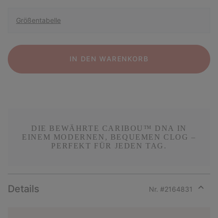
Größentabelle
IN DEN WARENKORB
DIE BEWÄHRTE CARIBOU™ DNA IN
EINEM MODERNEN, BEQUEMEN CLOG –
PERFEKT FÜR JEDEN TAG.
Details
Nr. #
2164831
Expan
or
collap