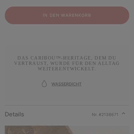
IN DEN WARENKORB
DAS CARIBOU™-HERITAGE, DEM DU
VERTRAUST, WURDE FÜR DEN ALLTAG
WEITERENTWICKELT.
WASSERDICHT
Details
Nr. #
2138671
Expan
or
collap