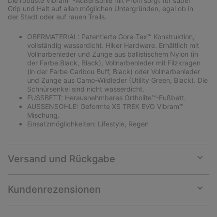
Die robuste Vibram™-Außensohle mit Profil sorgt für super
Grip und Halt auf allen möglichen Untergründen, egal ob in
der Stadt oder auf rauen Trails.
OBERMATERIAL: Patentierte Gore-Tex™ Konstruktion,
vollständig wasserdicht. Hiker Hardware. Erhältlich mit
Vollnarbenleder und Zunge aus ballistischem Nylon (in
der Farbe Black, Black), Vollnarbenleder mit Filzkragen
(in der Farbe Caribou Buff, Black) oder Vollnarbenleder
und Zunge aus Camo-Wildleder (Utility Green, Black). Die
Schnürsenkel sind nicht wasserdicht.
FUSSBETT: Herausnehmbares Ortholite™-Fußbett.
AUSSENSOHLE: Geformte XS TREK EVO Vibram™
Mischung.
Einsatzmöglichkeiten: Lifestyle, Regen
Versand und Rückgabe
Expan
or
collap
Kundenrezensionen
sectio
Expan
or
collap