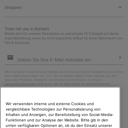
Shoppen
Trete mit uns in Kontakt
Melde dich für unseren Newsletter an und erhalte 15 % Rabatt auf deine
erste Bestellung, wenn du nicht reduzierte Artikel für einen Warenwert von
150 € einkaufst.
Newsletter-
Anmeldung
Abo
Wenn du deine E-Mail-Adresse angibst, abonnierst du unseren Newsletter und erhältst
einen Willkommensrabatt von 15 %. Wir verwenden deine E-Mail-Adresse, um dich
über neue Produkte, Angebote und Aktionen zu informieren. In unseren
Datenschutzhinweisen
erfährst du, wie wir deine Daten für Marketingzwecke
verarbeiten und wie du deine Zustimmung widerrufen kannst.
Wir verwenden interne und externe Cookies und
vergleichbare Technologien zur Personalisierung von
Inhalten und Anzeigen, zur Bereitstellung von Social-Media-
Funktionen und zur Analyse der Website. Bitte gib in den
unten verfügbaren Optionen an, ob du den Einsatz unserer