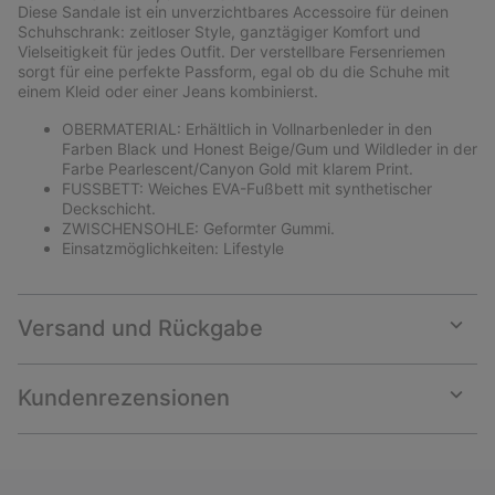
collap
Diese Sandale ist ein unverzichtbares Accessoire für deinen
sectio
Schuhschrank: zeitloser Style, ganztägiger Komfort und
Vielseitigkeit für jedes Outfit. Der verstellbare Fersenriemen
sorgt für eine perfekte Passform, egal ob du die Schuhe mit
einem Kleid oder einer Jeans kombinierst.
OBERMATERIAL: Erhältlich in Vollnarbenleder in den
Farben Black und Honest Beige/Gum und Wildleder in der
Farbe Pearlescent/Canyon Gold mit klarem Print.
FUSSBETT: Weiches EVA-Fußbett mit synthetischer
Deckschicht.
ZWISCHENSOHLE: Geformter Gummi.
Einsatzmöglichkeiten: Lifestyle
Versand und Rückgabe
Expan
or
collap
Kundenrezensionen
sectio
Expan
or
collap
sectio