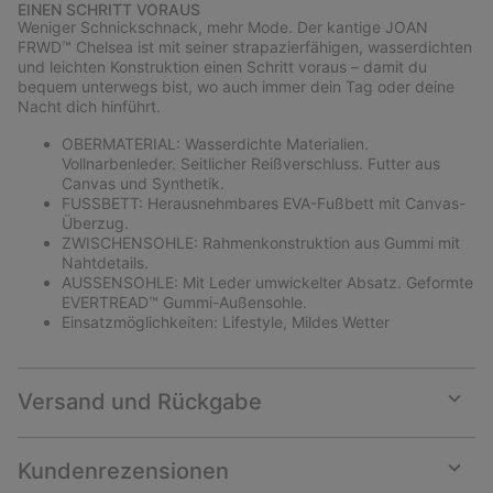
EINEN SCHRITT VORAUS
collap
Weniger Schnickschnack, mehr Mode. Der kantige JOAN
sectio
FRWD™ Chelsea ist mit seiner strapazierfähigen, wasserdichten
und leichten Konstruktion einen Schritt voraus – damit du
bequem unterwegs bist, wo auch immer dein Tag oder deine
Nacht dich hinführt.
OBERMATERIAL: Wasserdichte Materialien.
Vollnarbenleder. Seitlicher Reißverschluss. Futter aus
Canvas und Synthetik.
FUSSBETT: Herausnehmbares EVA-Fußbett mit Canvas-
Überzug.
ZWISCHENSOHLE: Rahmenkonstruktion aus Gummi mit
Nahtdetails.
AUSSENSOHLE: Mit Leder umwickelter Absatz. Geformte
EVERTREAD™ Gummi-Außensohle.
Einsatzmöglichkeiten: Lifestyle, Mildes Wetter
Versand und Rückgabe
Expan
or
collap
Kundenrezensionen
sectio
Expan