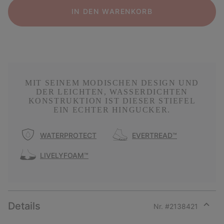
IN DEN WARENKORB
MIT SEINEM MODISCHEN DESIGN UND
DER LEICHTEN, WASSERDICHTEN
KONSTRUKTION IST DIESER STIEFEL
EIN ECHTER HINGUCKER.
WATERPROTECT
EVERTREAD™
LIVELYFOAM™
Details
Nr. #
2138421
Expan
or