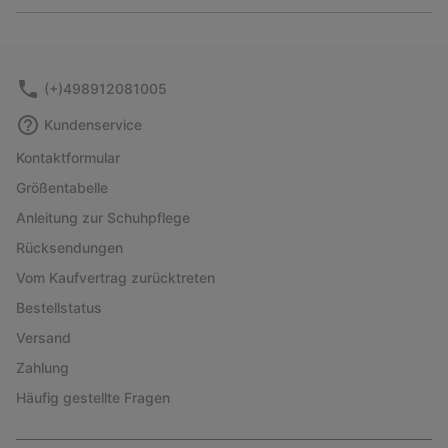
or
collap
sectio
(+)498912081005
Kundenservice
Kontaktformular
Größentabelle
Anleitung zur Schuhpflege
Rücksendungen
Vom Kaufvertrag zurücktreten
Bestellstatus
Versand
Zahlung
Häufig gestellte Fragen