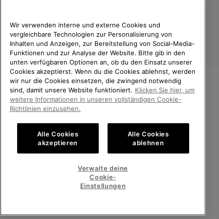
Wir verwenden interne und externe Cookies und
vergleichbare Technologien zur Personalisierung von
Inhalten und Anzeigen, zur Bereitstellung von Social-Media-
Funktionen und zur Analyse der Website. Bitte gib in den
unten verfügbaren Optionen an, ob du den Einsatz unserer
Cookies akzeptierst. Wenn du die Cookies ablehnst, werden
wir nur die Cookies einsetzen, die zwingend notwendig
sind, damit unsere Website funktioniert.
Klicken Sie hier, um
Deutschland
WILLKOMMEN BEI SOREL.
weitere Informationen in unseren vollständigen Cookie-
BITTE WÄHLEN SIE IHR
©
2026
SOREL. Alle Rechte vorbehalten.
Richtlinien einzusehen.
LIEFERLAND.
Datenschutz
Nutzungsbedingungen
Alle Cookies
Alle Cookies
Online-Einkauf verfügbar
Allgemeine Verkaufsbedingungen
Garantiebestimmungen
Cookies
akzeptieren
ablehnen
Impressum
Public CBCR
United States
Online-
Verwalte deine
Einkauf
Cookie-
Kundenservice: Mo- Fr. 9:00 - 13:00 & 14:00- 18:00 Uhr
verfügb
Germany
Deutschland
Online-
(+)498912081005
Einstellungen
Einkauf
verfügb
ALLE LÄNDER ANZEIGEN