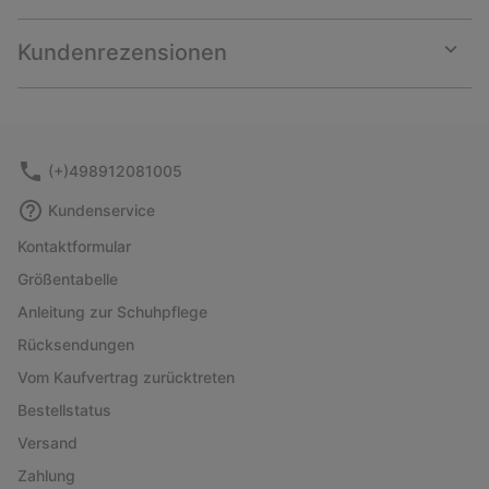
Expan
or
collap
Kundenrezensionen
sectio
Expan
or
collap
sectio
(+)498912081005
Kundenservice
Kontaktformular
Größentabelle
Anleitung zur Schuhpflege
Rücksendungen
Vom Kaufvertrag zurücktreten
Bestellstatus
Versand
Zahlung