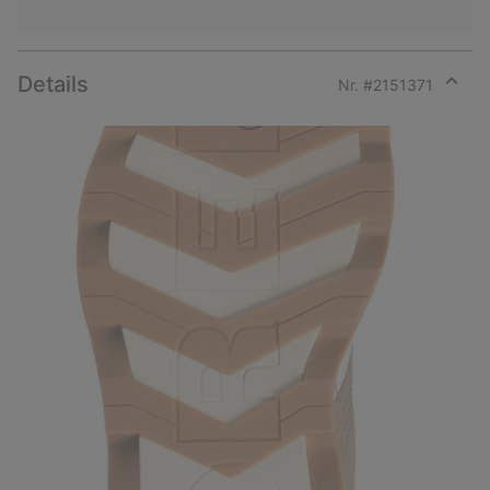
Details
Nr. #
2151371
Expan
or
collap
sectio