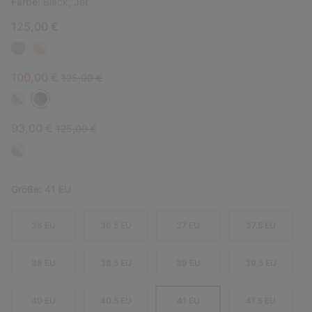
Farbe:
Black, Jet
125,00 €
Sale price:
Regular price:
100,00 €
125,00 €
Sale price:
Regular price:
93,00 €
125,00 €
Größe:
41 EU
36 EU
36.5 EU
37 EU
37.5 EU
38 EU
38.5 EU
39 EU
39.5 EU
40 EU
40.5 EU
41 EU
41.5 EU