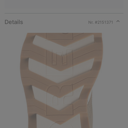
Details
Nr. #
2151371
Expan
or
collap
sectio