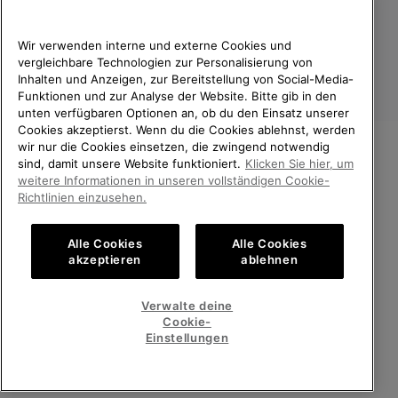
Wir verwenden interne und externe Cookies und
vergleichbare Technologien zur Personalisierung von
Inhalten und Anzeigen, zur Bereitstellung von Social-Media-
Funktionen und zur Analyse der Website. Bitte gib in den
unten verfügbaren Optionen an, ob du den Einsatz unserer
Cookies akzeptierst. Wenn du die Cookies ablehnst, werden
wir nur die Cookies einsetzen, die zwingend notwendig
sind, damit unsere Website funktioniert.
Klicken Sie hier, um
Deutschland
WILLKOMMEN BEI SOREL.
weitere Informationen in unseren vollständigen Cookie-
BITTE WÄHLEN SIE IHR
©
2026
SOREL. Alle Rechte vorbehalten.
Richtlinien einzusehen.
LIEFERLAND.
Datenschutz
Nutzungsbedingungen
Alle Cookies
Alle Cookies
Online-Einkauf verfügbar
Allgemeine Verkaufsbedingungen
Garantiebestimmungen
Cookies
akzeptieren
ablehnen
Impressum
Public CBCR
United States
Online-
Verwalte deine
Einkauf
Cookie-
Kundenservice: Mo- Fr. 9:00 - 13:00 & 14:00- 18:00 Uhr
verfügb
Germany
Deutschland
Online-
(+)498912081005
Einstellungen
Einkauf
verfügb
ALLE LÄNDER ANZEIGEN