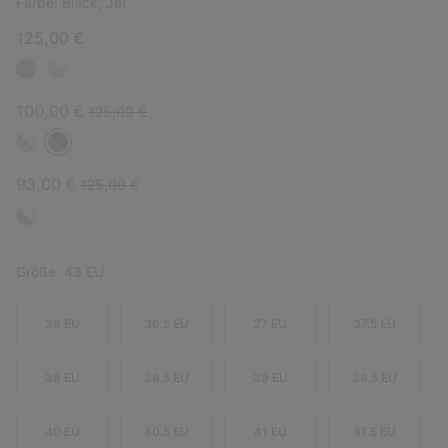
Farbe:
Black, Jet
125,00 €
Sale price:
Regular price:
100,00 €
125,00 €
Sale price:
Regular price:
93,00 €
125,00 €
Größe:
43 EU
36 EU
36.5 EU
37 EU
37.5 EU
38 EU
38.5 EU
39 EU
39.5 EU
40 EU
40.5 EU
41 EU
41.5 EU