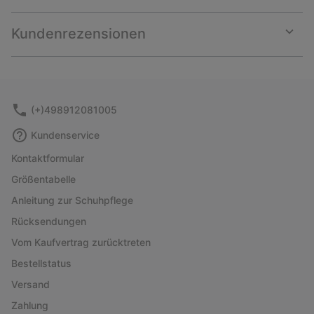
Expan
or
collap
Kundenrezensionen
sectio
Expan
or
collap
sectio
(+)498912081005
Kundenservice
Kontaktformular
Größentabelle
Anleitung zur Schuhpflege
Rücksendungen
Vom Kaufvertrag zurücktreten
Bestellstatus
Versand
Zahlung