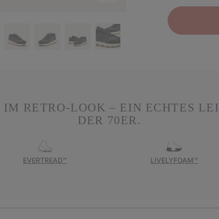
M RETRO-LOOK – EIN ECHTES LE
DER 70ER.
EVERTREAD™
LIVELYFOAM™