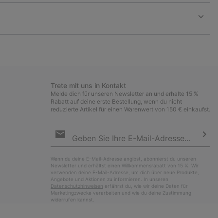
or
collap
sectio
Expan
or
collap
sectio
Trete mit uns in Kontakt
Melde dich für unseren Newsletter an und erhalte 15 %
Rabatt auf deine erste Bestellung, wenn du nicht
reduzierte Artikel für einen Warenwert von 150 € einkaufst.
Newsletter-
Anmeldung
Abo
Wenn du deine E-Mail-Adresse angibst, abonnierst du unseren
Newsletter und erhältst einen Willkommensrabatt von 15 %. Wir
verwenden deine E-Mail-Adresse, um dich über neue Produkte,
Angebote und Aktionen zu informieren. In unseren
Datenschutzhinweisen
erfährst du, wie wir deine Daten für
Marketingzwecke verarbeiten und wie du deine Zustimmung
widerrufen kannst.