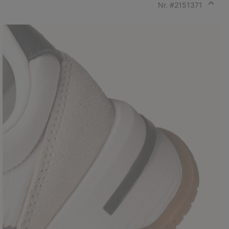
Nr. #
2151371
Expan
or
collap
sectio