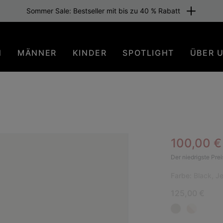
Sommer Sale: Bestseller mit bis zu 40 % Rabatt
N
MÄNNER
KINDER
SPOTLIGHT
ÜBER 
Sale pric
100,00 
NEU
Der niedrigste Prei
Farbe:
Black, Je
125,00 €