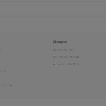
Shoppen
e
StudentenRabatt
L
Key-Worker-Rabatt
Aktuelle Promotions
werden
icht konform