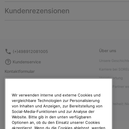
Kundenrezensionen
Über uns
(+)498912081005
Unsere Geschicht
Kundenservice
Karriere bei SORE
Kontaktformular
Verantwortung
Größentabelle
Affiliate Partner 
Anleitung zur Schuhpflege
Wir verwenden interne und externe Cookies und
Presse
Rücksendungen
vergleichbare Technologien zur Personalisierung
Barrierefreiheit: N
Vom Kaufvertrag zurücktreten
von Inhalten und Anzeigen, zur Bereitstellung von
Social-Media-Funktionen und zur Analyse der
Bestellstatus
Website. Bitte gib in den unten verfügbaren
Optionen an, ob du den Einsatz unserer Cookies
Versand
akzeptierst. Wenn du die Cookies ablehnst, werden