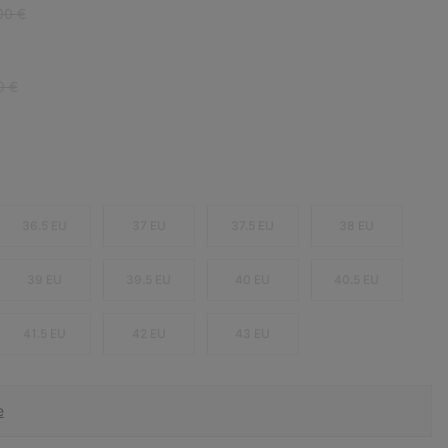
ar price:
00 €
r price:
0 €
36.5 EU
37 EU
37.5 EU
38 EU
39 EU
39.5 EU
40 EU
40.5 EU
41.5 EU
42 EU
43 EU
e