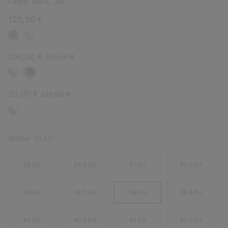
Farbe:
Black, Jet
125,00 €
Sale price:
Regular price:
100,00 €
125,00 €
Sale price:
Regular price:
93,00 €
125,00 €
Größe:
39 EU
36 EU
36.5 EU
37 EU
37.5 EU
38 EU
38.5 EU
39 EU
39.5 EU
40 EU
40.5 EU
41 EU
41.5 EU