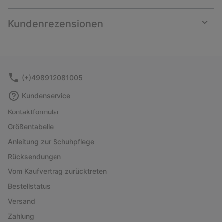
Expan
or
collap
Kundenrezensionen
sectio
Expan
or
collap
sectio
(+)498912081005
Kundenservice
Kontaktformular
Größentabelle
Anleitung zur Schuhpflege
Rücksendungen
Vom Kaufvertrag zurücktreten
Bestellstatus
Versand
Zahlung