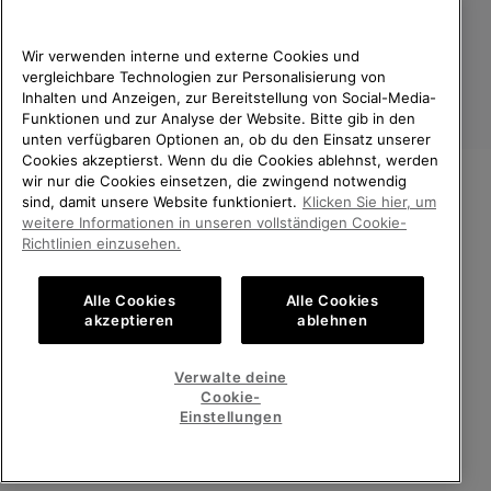
Wir verwenden interne und externe Cookies und
vergleichbare Technologien zur Personalisierung von
Inhalten und Anzeigen, zur Bereitstellung von Social-Media-
Funktionen und zur Analyse der Website. Bitte gib in den
unten verfügbaren Optionen an, ob du den Einsatz unserer
Cookies akzeptierst. Wenn du die Cookies ablehnst, werden
wir nur die Cookies einsetzen, die zwingend notwendig
sind, damit unsere Website funktioniert.
Klicken Sie hier, um
Deutschland
WILLKOMMEN BEI SOREL.
weitere Informationen in unseren vollständigen Cookie-
BITTE WÄHLEN SIE IHR
©
2026
SOREL. Alle Rechte vorbehalten.
Richtlinien einzusehen.
LIEFERLAND.
Datenschutz
Nutzungsbedingungen
Alle Cookies
Alle Cookies
Online-Einkauf verfügbar
Allgemeine Verkaufsbedingungen
Garantiebestimmungen
Cookies
akzeptieren
ablehnen
Impressum
Public CBCR
United States
Online-
Verwalte deine
Einkauf
Cookie-
Kundenservice: Mo- Fr. 9:00 - 13:00 & 14:00- 18:00 Uhr
verfügb
Germany
Deutschland
Online-
(+)498912081005
Einstellungen
Einkauf
verfügb
ALLE LÄNDER ANZEIGEN