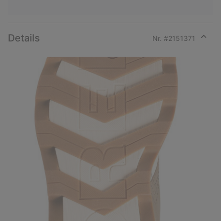
Details
Nr. #
2151371
Expan
or
collap
sectio