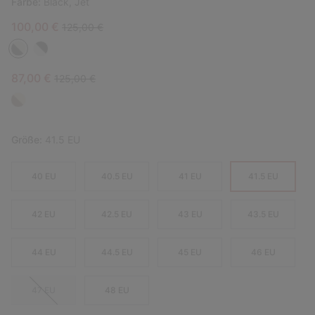
Farbe:
Black, Jet
Sale price:
Regular price:
100,00 €
125,00 €
Sale price:
Regular price:
87,00 €
125,00 €
Größe:
41.5 EU
40 EU
40.5 EU
41 EU
41.5 EU
42 EU
42.5 EU
43 EU
43.5 EU
44 EU
44.5 EU
45 EU
46 EU
47 EU
48 EU