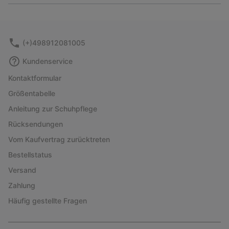
or
collap
sectio
(+)498912081005
Kundenservice
Kontaktformular
Größentabelle
Anleitung zur Schuhpflege
Rücksendungen
Vom Kaufvertrag zurücktreten
Bestellstatus
Versand
Zahlung
Häufig gestellte Fragen