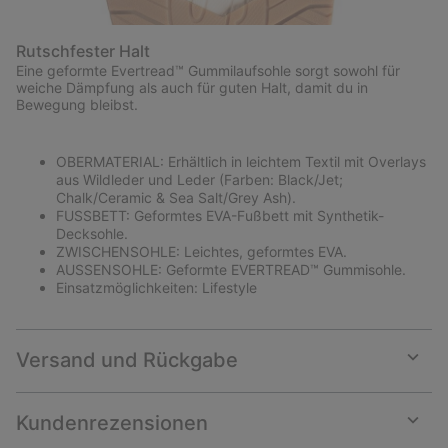
Rutschfester Halt
Eine geformte Evertread™ Gummilaufsohle sorgt sowohl für
weiche Dämpfung als auch für guten Halt, damit du in
Bewegung bleibst.
OBERMATERIAL: Erhältlich in leichtem Textil mit Overlays
aus Wildleder und Leder (Farben: Black/Jet;
Chalk/Ceramic & Sea Salt/Grey Ash).
FUSSBETT: Geformtes EVA-Fußbett mit Synthetik-
Decksohle.
ZWISCHENSOHLE: Leichtes, geformtes EVA.
AUSSENSOHLE: Geformte EVERTREAD™ Gummisohle.
Einsatzmöglichkeiten: Lifestyle
Versand und Rückgabe
Expan
or
collap
Kundenrezensionen
sectio
Expan