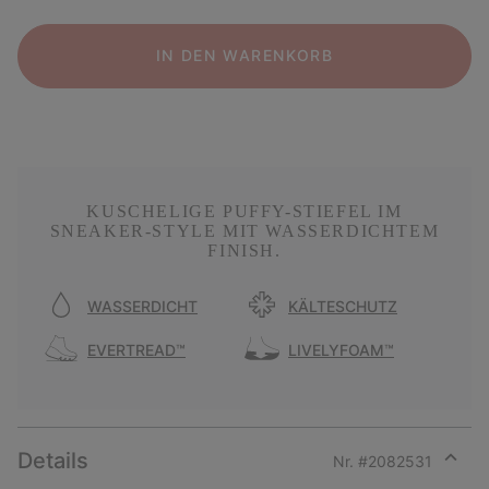
IN DEN WARENKORB
KUSCHELIGE PUFFY-STIEFEL IM
SNEAKER-STYLE MIT WASSERDICHTEM
FINISH.
WASSERDICHT
KÄLTESCHUTZ
EVERTREAD™
LIVELYFOAM™
Details
Nr. #
2082531
Expan