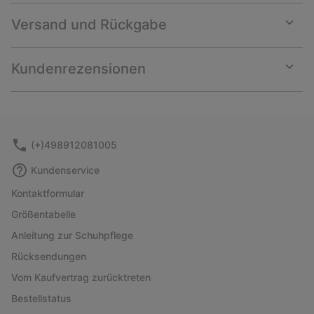
Versand und Rückgabe
Expan
or
collap
Kundenrezensionen
sectio
Expan
or
collap
sectio
(+)498912081005
Kundenservice
Kontaktformular
Größentabelle
Anleitung zur Schuhpflege
Rücksendungen
Vom Kaufvertrag zurücktreten
Bestellstatus