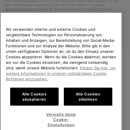
einen Willkommensrabatt von 15 %. Wir verwenden deine E-Mail-Adresse, um dich
über neue Produkte, Angebote und Aktionen zu informieren. In unseren
Datenschutzhinweisen
erfährst du, wie wir deine Daten für Marketingzwecke
verarbeiten und wie du deine Zustimmung widerrufen kannst.
Wir verwenden interne und externe Cookies und
vergleichbare Technologien zur Personalisierung von
Inhalten und Anzeigen, zur Bereitstellung von Social-Media-
Funktionen und zur Analyse der Website. Bitte gib in den
unten verfügbaren Optionen an, ob du den Einsatz unserer
Cookies akzeptierst. Wenn du die Cookies ablehnst, werden
wir nur die Cookies einsetzen, die zwingend notwendig
sind, damit unsere Website funktioniert.
Klicken Sie hier, um
Deutschland
WILLKOMMEN BEI SOREL.
weitere Informationen in unseren vollständigen Cookie-
BITTE WÄHLEN SIE IHR
©
2026
SOREL. Alle Rechte vorbehalten.
Richtlinien einzusehen.
LIEFERLAND.
Datenschutz
Nutzungsbedingungen
Alle Cookies
Alle Cookies
Online-Einkauf verfügbar
Allgemeine Verkaufsbedingungen
Garantiebestimmungen
Cookies
akzeptieren
ablehnen
Impressum
Public CBCR
United States
Online-
Verwalte deine
Einkauf
Cookie-
Kundenservice: Mo- Fr. 9:00 - 13:00 & 14:00- 18:00 Uhr
verfügb
Germany
Deutschland
Online-
(+)498912081005
Einstellungen