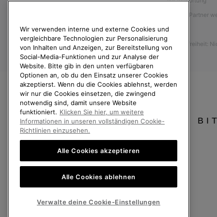
Verantwortung
Größentabelle
Affiliate Partner 
Anleitung zur Schuhpflege
Wir verwenden interne und externe Cookies und
Presse
Rücksendungen
vergleichbare Technologien zur Personalisierung
Barrierefreiheit: N
Vom Kaufvertrag zurücktreten
von Inhalten und Anzeigen, zur Bereitstellung von
Social-Media-Funktionen und zur Analyse der
Bestellstatus
Website. Bitte gib in den unten verfügbaren
Optionen an, ob du den Einsatz unserer Cookies
Versand
akzeptierst. Wenn du die Cookies ablehnst, werden
Zahlung
wir nur die Cookies einsetzen, die zwingend
notwendig sind, damit unsere Website
Häufig gestellte Fragen
funktioniert.
Klicken Sie hier, um weitere
BI
Informationen in unseren vollständigen Cookie-
Richtlinien einzusehen.
Alle Cookies akzeptieren
Deutschland
Alle Cookies ablehnen
©
2026
SOREL. Alle Rechte vorbehalten.
Datenschutz
Nutzungsbedingungen
Allgemeine Verkaufsbedingungen
Verwalte deine Cookie-Einstellungen
Kundenservice: Mo- Fr. 9:00 - 13:00 & 14:00- 18:00 Uhr