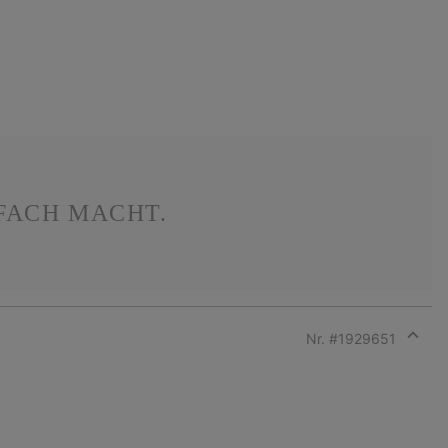
NFACH MACHT.
Nr. #
1929651
Expan
or
collap
sectio