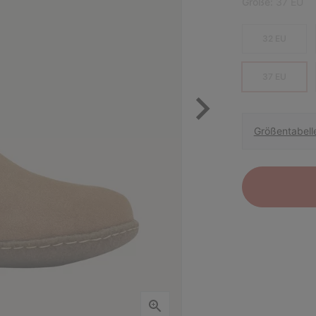
Größe:
37 EU
32 EU
37 EU
Größentabell