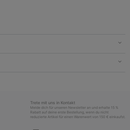
Expan
or
collap
sectio
Expan
or
collap
sectio
Trete mit uns in Kontakt
Melde dich für unseren Newsletter an und erhalte 15 %
Rabatt auf deine erste Bestellung, wenn du nicht
reduzierte Artikel für einen Warenwert von 150 € einkaufst.
Newsletter-