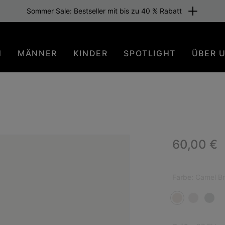
Sommer Sale: Bestseller mit bis zu 40 % Rabatt
N
MÄNNER
KINDER
SPOTLIGHT
ÜBER 
Regular p
60,00 €
Farbe:
Camel B