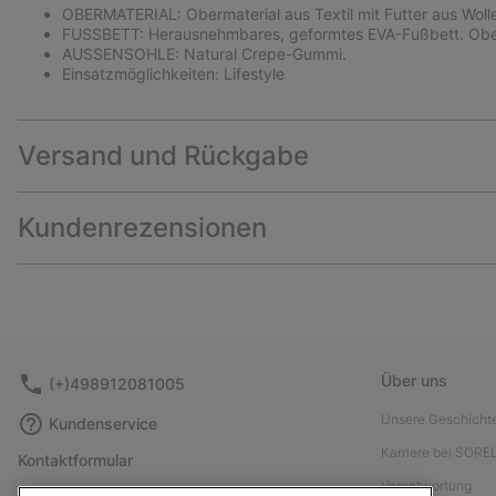
OBERMATERIAL: Obermaterial aus Textil mit Futter aus Wolle
FUSSBETT: Herausnehmbares, geformtes EVA-Fußbett. Oberm
AUSSENSOHLE: Natural Crepe-Gummi.
Einsatzmöglichkeiten: Lifestyle
Versand und Rückgabe
Kundenrezensionen
Über uns
(+)498912081005
Unsere Geschicht
Kundenservice
Karriere bei SORE
Kontaktformular
Verantwortung
Größentabelle