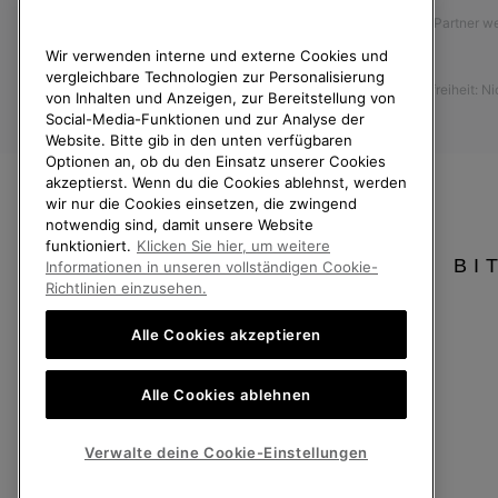
Affiliate Partner 
Anleitung zur Schuhpflege
Wir verwenden interne und externe Cookies und
Presse
Rücksendungen
vergleichbare Technologien zur Personalisierung
Barrierefreiheit: N
Vom Kaufvertrag zurücktreten
von Inhalten und Anzeigen, zur Bereitstellung von
Social-Media-Funktionen und zur Analyse der
Bestellstatus
Website. Bitte gib in den unten verfügbaren
Optionen an, ob du den Einsatz unserer Cookies
Versand
akzeptierst. Wenn du die Cookies ablehnst, werden
Zahlung
wir nur die Cookies einsetzen, die zwingend
notwendig sind, damit unsere Website
Häufig gestellte Fragen
funktioniert.
Klicken Sie hier, um weitere
BI
Informationen in unseren vollständigen Cookie-
Richtlinien einzusehen.
Alle Cookies akzeptieren
Deutschland
Alle Cookies ablehnen
©
2026
SOREL. Alle Rechte vorbehalten.
Datenschutz
Nutzungsbedingungen
Allgemeine Verkaufsbedingungen
Verwalte deine Cookie-Einstellungen
Kundenservice: Mo- Fr. 9:00 - 13:00 & 14:00- 18:00 Uhr