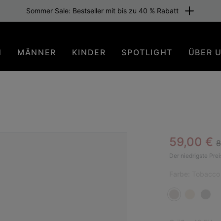
Sommer Sale: Bestseller mit bis zu 40 % Rabatt
N
MÄNNER
KINDER
SPOTLIGHT
ÜBER 
R
Sale pric
59,00 €
8
BES
Der niedrigste Prei
Farbe:
Tobacco