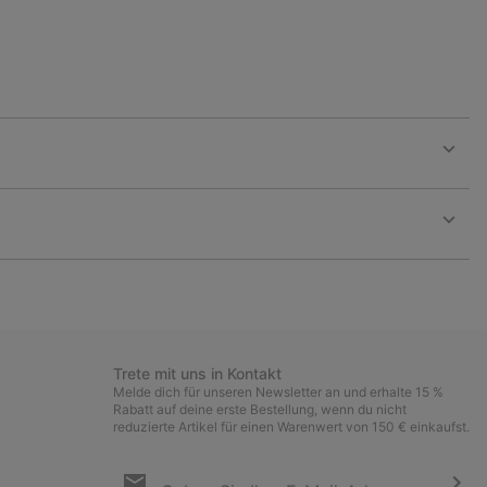
Expan
or
collap
sectio
Expan
or
collap
sectio
Trete mit uns in Kontakt
Melde dich für unseren Newsletter an und erhalte 15 %
Rabatt auf deine erste Bestellung, wenn du nicht
reduzierte Artikel für einen Warenwert von 150 € einkaufst.
Newsletter-
Anmeldung