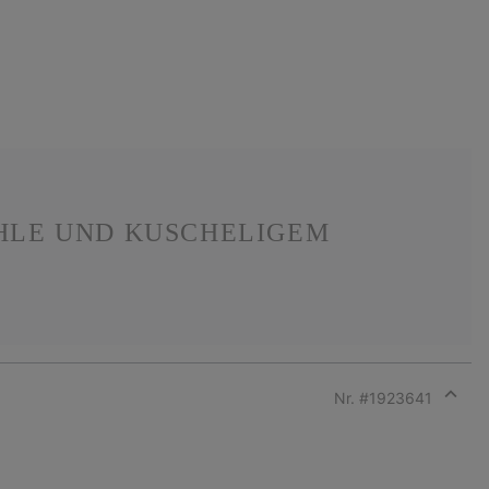
HLE UND KUSCHELIGEM
Nr. #
1923641
Expan
or
collap
sectio