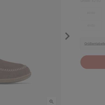
Größe:
42 EU
40 EU
45 EU
Größentabell