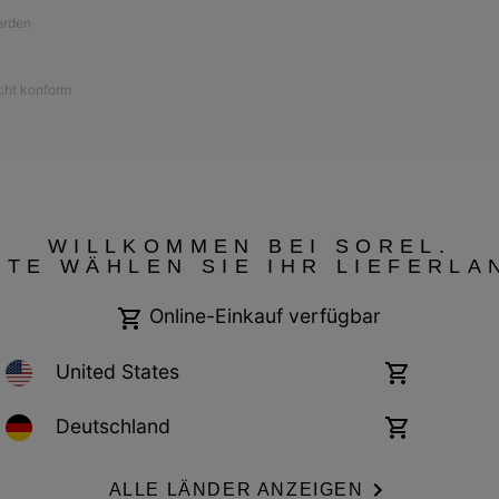
werden
icht konform
WILLKOMMEN BEI SOREL.
TTE WÄHLEN SIE IHR LIEFERLA
Online-Einkauf verfügbar
United States
Online-
Einkauf
verfügbar
Germany
Deutschland
Online-
Garantiebestimmungen
Cookies
Impressum
Public CBCR
Einkauf
verfügbar
ALLE LÄNDER ANZEIGEN