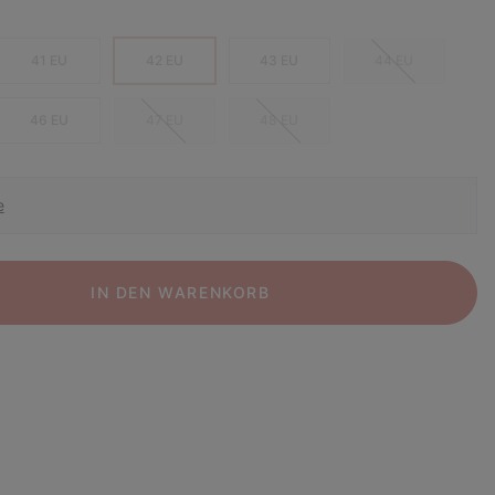
41 EU
42 EU
43 EU
44 EU
46 EU
47 EU
48 EU
e
IN DEN WARENKORB