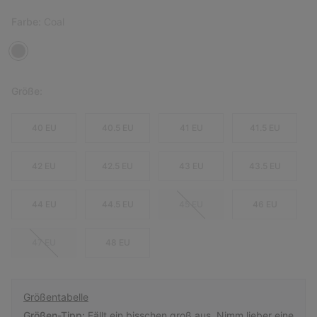
Farbe:
Coal
Größe:
40 EU
40.5 EU
41 EU
41.5 EU
42 EU
42.5 EU
43 EU
43.5 EU
44 EU
44.5 EU
45 EU
46 EU
47 EU
48 EU
Größentabelle
Größen-Tipp:
Fällt ein bisschen groß aus. Nimm lieber eine