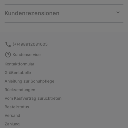
or
collap
Kundenrezensionen
sectio
Expan
or
collap
sectio
(+)498912081005
Kundenservice
Kontaktformular
Größentabelle
Anleitung zur Schuhpflege
Rücksendungen
Vom Kaufvertrag zurücktreten
Bestellstatus
Versand
Zahlung