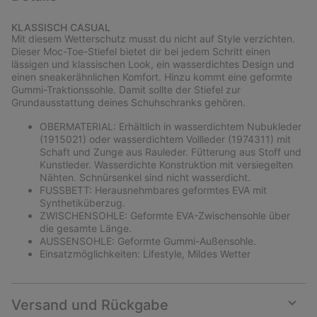
Expan
or
KLASSISCH CASUAL
collap
Mit diesem Wetterschutz musst du nicht auf Style verzichten.
sectio
Dieser Moc-Toe-Stiefel bietet dir bei jedem Schritt einen
lässigen und klassischen Look, ein wasserdichtes Design und
einen sneakerähnlichen Komfort. Hinzu kommt eine geformte
Gummi-Traktionssohle. Damit sollte der Stiefel zur
Grundausstattung deines Schuhschranks gehören.
OBERMATERIAL: Erhältlich in wasserdichtem Nubukleder
(1915021) oder wasserdichtem Vollleder (1974311) mit
Schaft und Zunge aus Rauleder. Fütterung aus Stoff und
Kunstleder. Wasserdichte Konstruktion mit versiegelten
Nähten. Schnürsenkel sind nicht wasserdicht.
FUSSBETT: Herausnehmbares geformtes EVA mit
Synthetiküberzug.
ZWISCHENSOHLE: Geformte EVA-Zwischensohle über
die gesamte Länge.
AUSSENSOHLE: Geformte Gummi-Außensohle.
Einsatzmöglichkeiten: Lifestyle, Mildes Wetter
Versand und Rückgabe
Expan