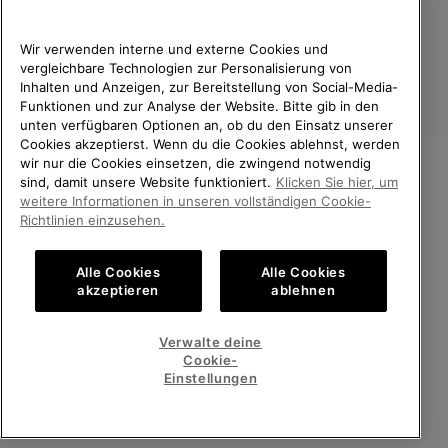
Wir verwenden interne und externe Cookies und
vergleichbare Technologien zur Personalisierung von
Inhalten und Anzeigen, zur Bereitstellung von Social-Media-
Funktionen und zur Analyse der Website. Bitte gib in den
unten verfügbaren Optionen an, ob du den Einsatz unserer
Cookies akzeptierst. Wenn du die Cookies ablehnst, werden
wir nur die Cookies einsetzen, die zwingend notwendig
sind, damit unsere Website funktioniert.
Klicken Sie hier, um
Deutschland
WILLKOMMEN BEI SOREL.
weitere Informationen in unseren vollständigen Cookie-
BITTE WÄHLEN SIE IHR
©
2026
SOREL. Alle Rechte vorbehalten.
Richtlinien einzusehen.
LIEFERLAND.
Datenschutz
Nutzungsbedingungen
Alle Cookies
Alle Cookies
Online-Einkauf verfügbar
Allgemeine Verkaufsbedingungen
Garantiebestimmungen
Cookies
akzeptieren
ablehnen
Impressum
Public CBCR
United States
Online-
Verwalte deine
Einkauf
Cookie-
Kundenservice: Mo- Fr. 9:00 - 13:00 & 14:00- 18:00 Uhr
verfügb
Germany
Deutschland
Online-
(+)498912081005
Einstellungen
Einkauf
verfügb
ALLE LÄNDER ANZEIGEN