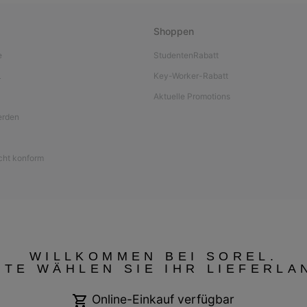
Shoppen
e
StudentenRabatt
L
Key-Worker-Rabatt
Aktuelle Promotions
werden
icht konform
WILLKOMMEN BEI SOREL.
TTE WÄHLEN SIE IHR LIEFERLA
Online-Einkauf verfügbar