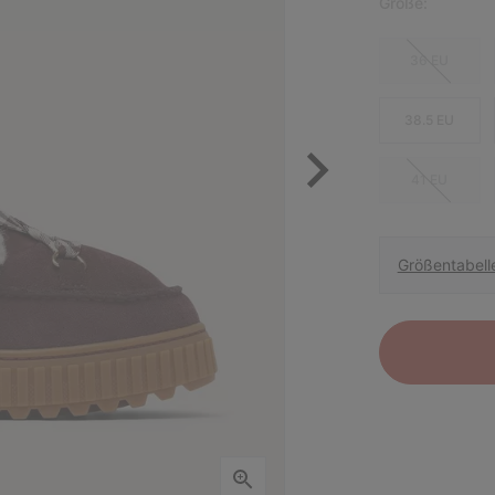
Größe:
36 EU
38.5 EU
41 EU
Größentabell