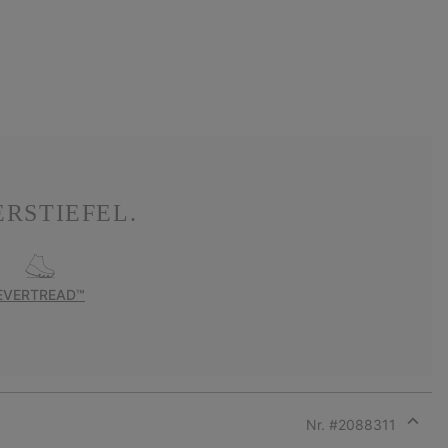
RSTIEFEL.
EVERTREAD™
Nr. #
2088311
Expan