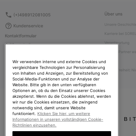
Über uns
(+)498912081005
Unsere Geschicht
Kundenservice
Karriere bei SORE
Kontaktformular
Verantwortung
Größentabelle
Affiliate Partner 
Anleitung zur Schuhpflege
Presse
Wir verwenden interne und externe Cookies und
Rücksendungen
vergleichbare Technologien zur Personalisierung
Barrierefreiheit: N
Vom Kaufvertrag zurücktreten
von Inhalten und Anzeigen, zur Bereitstellung von
Social-Media-Funktionen und zur Analyse der
Bestellstatus
Website. Bitte gib in den unten verfügbaren
Versand
Optionen an, ob du den Einsatz unserer Cookies
akzeptierst. Wenn du die Cookies ablehnst, werden
Zahlung
wir nur die Cookies einsetzen, die zwingend
notwendig sind, damit unsere Website
Häufig gestellte Fragen
funktioniert.
Klicken Sie hier, um weitere
BI
Informationen in unseren vollständigen Cookie-
Richtlinien einzusehen.