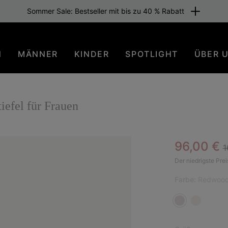
Sommer Sale: Bestseller mit bis zu 40 % Rabatt
N
MÄNNER
KINDER
SPOTLIGHT
ÜBER 
fel für Frauen
R
Sale pric
96,00 €
1
SAL
Der niedrigste Prei
Farbe:
Redwood