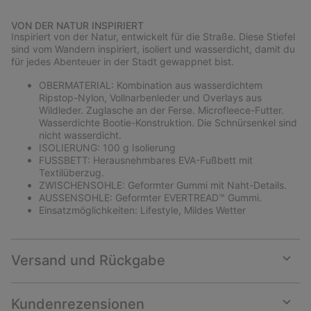
Expan
or
VON DER NATUR INSPIRIERT
collap
Inspiriert von der Natur, entwickelt für die Straße. Diese Stiefel
sectio
sind vom Wandern inspiriert, isoliert und wasserdicht, damit du
für jedes Abenteuer in der Stadt gewappnet bist.
OBERMATERIAL: Kombination aus wasserdichtem
Ripstop-Nylon, Vollnarbenleder und Overlays aus
Wildleder. Zuglasche an der Ferse. Microfleece-Futter.
Wasserdichte Bootie-Konstruktion. Die Schnürsenkel sind
nicht wasserdicht.
ISOLIERUNG: 100 g Isolierung
FUSSBETT: Herausnehmbares EVA-Fußbett mit
Textilüberzug.
ZWISCHENSOHLE: Geformter Gummi mit Naht-Details.
AUSSENSOHLE: Geformter EVERTREAD™ Gummi.
Einsatzmöglichkeiten: Lifestyle, Mildes Wetter
Versand und Rückgabe
Expan
or
collap
Kundenrezensionen
sectio