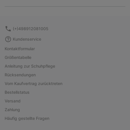
Expan
or
collap
sectio
(+)498912081005
Kundenservice
Kontaktformular
Größentabelle
Anleitung zur Schuhpflege
Rücksendungen
Vom Kaufvertrag zurücktreten
Bestellstatus
Versand
Zahlung
Häufig gestellte Fragen