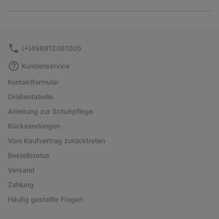
Expan
or
collap
sectio
(+)498912081005
Kundenservice
Kontaktformular
Größentabelle
Anleitung zur Schuhpflege
Rücksendungen
Vom Kaufvertrag zurücktreten
Bestellstatus
Versand
Zahlung
Häufig gestellte Fragen