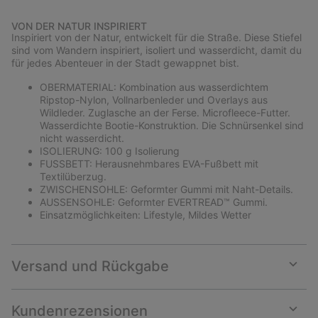
Expan
or
VON DER NATUR INSPIRIERT
collap
Inspiriert von der Natur, entwickelt für die Straße. Diese Stiefel
sectio
sind vom Wandern inspiriert, isoliert und wasserdicht, damit du
für jedes Abenteuer in der Stadt gewappnet bist.
OBERMATERIAL: Kombination aus wasserdichtem
Ripstop-Nylon, Vollnarbenleder und Overlays aus
Wildleder. Zuglasche an der Ferse. Microfleece-Futter.
Wasserdichte Bootie-Konstruktion. Die Schnürsenkel sind
nicht wasserdicht.
ISOLIERUNG: 100 g Isolierung
FUSSBETT: Herausnehmbares EVA-Fußbett mit
Textilüberzug.
ZWISCHENSOHLE: Geformter Gummi mit Naht-Details.
AUSSENSOHLE: Geformter EVERTREAD™ Gummi.
Einsatzmöglichkeiten: Lifestyle, Mildes Wetter
Versand und Rückgabe
Expan
or
collap
Kundenrezensionen
sectio