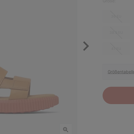
Größe:
36 EU
38.5 EU
41 EU
Größentabell