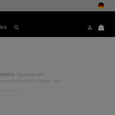
UNS
Anmelden
Mini
Suche
Cart
egular price:
e:
10,00 €
Sparen Sie 40%
s in den letzten 30 Tagen:
77,00 €
-14%
old, Tuscan