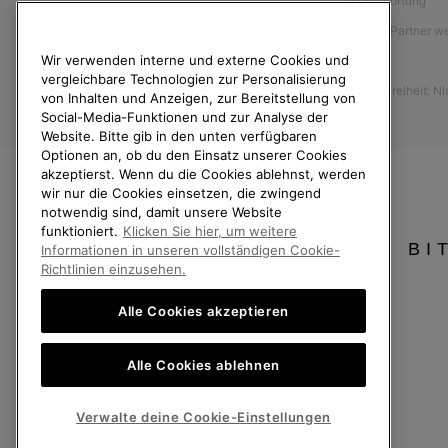
Verantwortung
Größentabelle
Affiliate Partner 
Anleitung zur Schuhpflege
Wir verwenden interne und externe Cookies und
Presse
Rücksendungen
vergleichbare Technologien zur Personalisierung
Barrierefreiheit: N
Vom Kaufvertrag zurücktreten
von Inhalten und Anzeigen, zur Bereitstellung von
Social-Media-Funktionen und zur Analyse der
Bestellstatus
Website. Bitte gib in den unten verfügbaren
Optionen an, ob du den Einsatz unserer Cookies
Versand
akzeptierst. Wenn du die Cookies ablehnst, werden
Zahlung
wir nur die Cookies einsetzen, die zwingend
notwendig sind, damit unsere Website
Häufig gestellte Fragen
funktioniert.
Klicken Sie hier, um weitere
BI
Informationen in unseren vollständigen Cookie-
Richtlinien einzusehen.
Alle Cookies akzeptieren
Deutschland
Alle Cookies ablehnen
©
2026
SOREL. Alle Rechte vorbehalten.
Datenschutz
Nutzungsbedingungen
Allgemeine Verkaufsbedingungen
Verwalte deine Cookie-Einstellungen
Kundenservice: Mo- Fr. 9:00 - 13:00 & 14:00- 18:00 Uhr