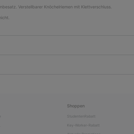
besatz. Verstellbarer Knöchelriemen mit Klettverschluss.
icht.
Shoppen
e
StudentenRabatt
L
Key-Worker-Rabatt