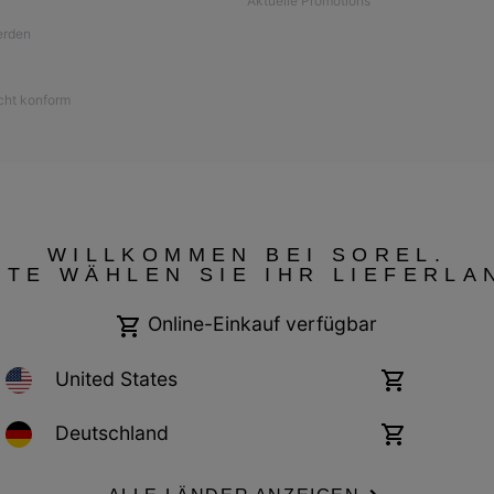
Aktuelle Promotions
werden
icht konform
WILLKOMMEN BEI SOREL.
TTE WÄHLEN SIE IHR LIEFERLA
Online-Einkauf verfügbar
United States
Online-
Einkauf
verfügbar
Germany
Deutschland
Online-
Garantiebestimmungen
Cookies
Impressum
Public CBCR
Einkauf
verfügbar