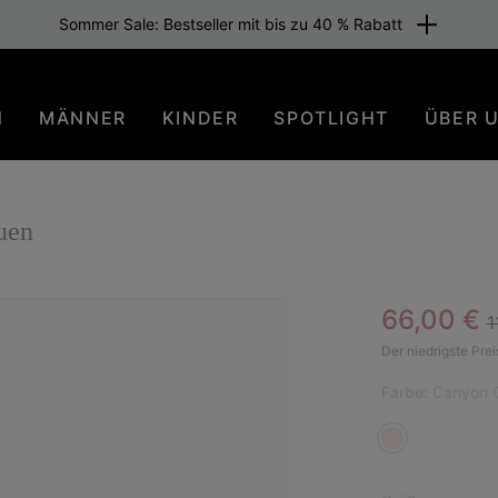
Sommer Sale: Bestseller mit bis zu 40 % Rabatt
N
MÄNNER
KINDER
SPOTLIGHT
ÜBER 
uen
R
Sale pric
66,00 €
1
Der niedrigste Prei
Farbe:
Canyon G