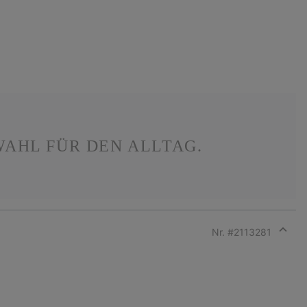
WAHL FÜR DEN ALLTAG.
Nr. #
2113281
Expan
or
collap
sectio