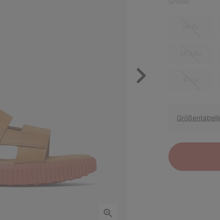
Größe:
36 EU
38.5 EU
41 EU
Größentabell