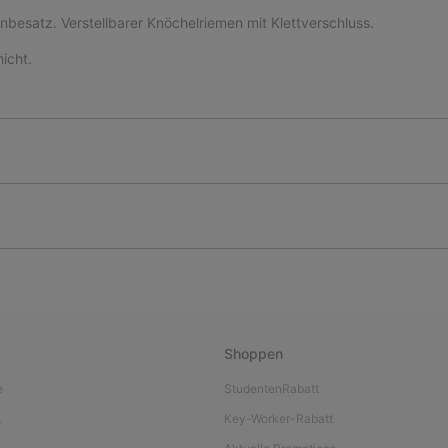
besatz. Verstellbarer Knöchelriemen mit Klettverschluss.
icht.
Shoppen
e
StudentenRabatt
L
Key-Worker-Rabatt