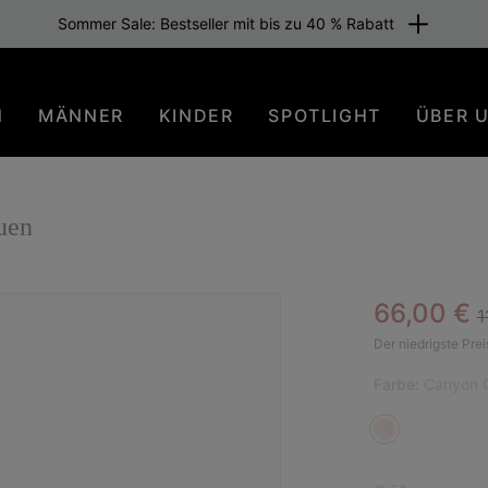
Sommer Sale: Bestseller mit bis zu 40 % Rabatt
N
MÄNNER
KINDER
SPOTLIGHT
ÜBER 
uen
R
Sale pric
66,00 €
1
Der niedrigste Prei
Farbe:
Canyon G