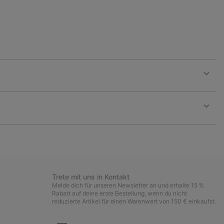
Expan
or
collap
sectio
Expan
or
collap
sectio
Trete mit uns in Kontakt
Melde dich für unseren Newsletter an und erhalte 15 %
Rabatt auf deine erste Bestellung, wenn du nicht
reduzierte Artikel für einen Warenwert von 150 € einkaufst.
Newsletter-