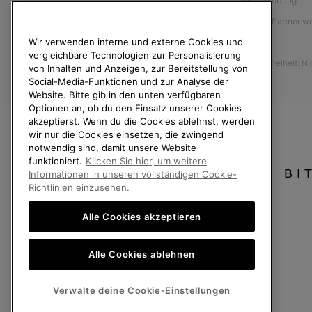
Verantwortung
Größentabelle
Affiliate Partner 
Anleitung zur Schuhpflege
Wir verwenden interne und externe Cookies und
Presse
Rücksendungen
vergleichbare Technologien zur Personalisierung
Barrierefreiheit: N
Vom Kaufvertrag zurücktreten
von Inhalten und Anzeigen, zur Bereitstellung von
Social-Media-Funktionen und zur Analyse der
Bestellstatus
Website. Bitte gib in den unten verfügbaren
Optionen an, ob du den Einsatz unserer Cookies
Versand
akzeptierst. Wenn du die Cookies ablehnst, werden
Zahlung
wir nur die Cookies einsetzen, die zwingend
notwendig sind, damit unsere Website
Häufig gestellte Fragen
funktioniert.
Klicken Sie hier, um weitere
BI
Informationen in unseren vollständigen Cookie-
Richtlinien einzusehen.
Alle Cookies akzeptieren
Deutschland
Alle Cookies ablehnen
©
2026
SOREL. Alle Rechte vorbehalten.
Datenschutz
Nutzungsbedingungen
Allgemeine Verkaufsbedingungen
Verwalte deine Cookie-Einstellungen
Kundenservice: Mo- Fr. 9:00 - 13:00 & 14:00- 18:00 Uhr