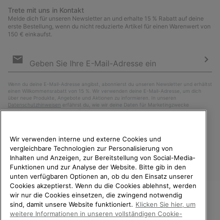
Trete mit uns in Kontakt
Melde dich für unseren Newsletter an und erhalte 15 % Rabatt auf deine
erste Bestellung, wenn du nicht reduzierte Artikel für einen Warenwert von
150 € einkaufst.
Newsletter-
Anmeldung
Abo
Wenn du deine E-Mail-Adresse angibst, abonnierst du unseren Newsletter und erhältst
einen Willkommensrabatt von 15 %. Wir verwenden deine E-Mail-Adresse, um dich
über neue Produkte, Angebote und Aktionen zu informieren. In unseren
Datenschutzhinweisen
erfährst du, wie wir deine Daten für Marketingzwecke
verarbeiten und wie du deine Zustimmung widerrufen kannst.
Wir verwenden interne und externe Cookies und
vergleichbare Technologien zur Personalisierung von
Inhalten und Anzeigen, zur Bereitstellung von Social-Media-
Funktionen und zur Analyse der Website. Bitte gib in den
unten verfügbaren Optionen an, ob du den Einsatz unserer
Cookies akzeptierst. Wenn du die Cookies ablehnst, werden
wir nur die Cookies einsetzen, die zwingend notwendig
sind, damit unsere Website funktioniert.
Klicken Sie hier, um
Deutschland
WILLKOMMEN BEI SOREL.
weitere Informationen in unseren vollständigen Cookie-
BITTE WÄHLEN SIE IHR