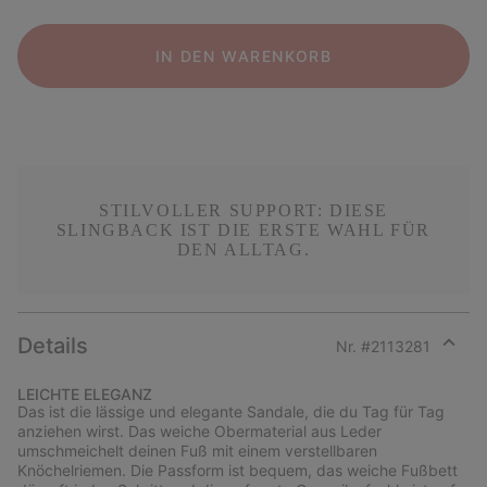
IN DEN WARENKORB
STILVOLLER SUPPORT: DIESE
SLINGBACK IST DIE ERSTE WAHL FÜR
DEN ALLTAG.
Details
Nr. #
2113281
Expan
or
LEICHTE ELEGANZ
collap
Das ist die lässige und elegante Sandale, die du Tag für Tag
sectio
anziehen wirst. Das weiche Obermaterial aus Leder
umschmeichelt deinen Fuß mit einem verstellbaren
Knöchelriemen. Die Passform ist bequem, das weiche Fußbett