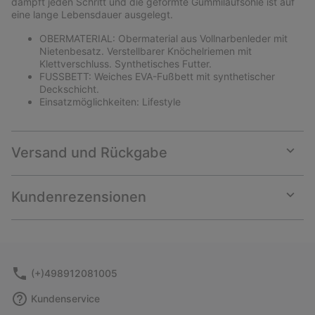
dämpft jeden Schritt und die geformte Gummilaufsohle ist auf
eine lange Lebensdauer ausgelegt.
OBERMATERIAL: Obermaterial aus Vollnarbenleder mit
Nietenbesatz. Verstellbarer Knöchelriemen mit
Klettverschluss. Synthetisches Futter.
FUSSBETT: Weiches EVA-Fußbett mit synthetischer
Deckschicht.
Einsatzmöglichkeiten: Lifestyle
Versand und Rückgabe
Expan
or
collap
Kundenrezensionen
sectio
Expan
or
collap
sectio
(+)498912081005
Kundenservice