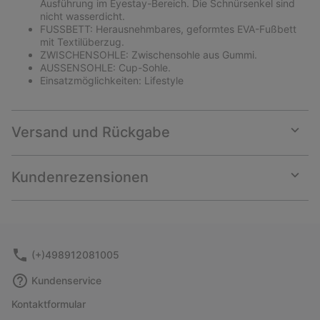
Ausführung im Eyestay-Bereich. Die Schnürsenkel sind
nicht wasserdicht.
FUSSBETT: Herausnehmbares, geformtes EVA-Fußbett
mit Textilüberzug.
ZWISCHENSOHLE: Zwischensohle aus Gummi.
AUSSENSOHLE: Cup-Sohle.
Einsatzmöglichkeiten: Lifestyle
Versand und Rückgabe
Expan
or
collap
Kundenrezensionen
sectio
Expan
or
collap
sectio
(+)498912081005
Kundenservice
Kontaktformular