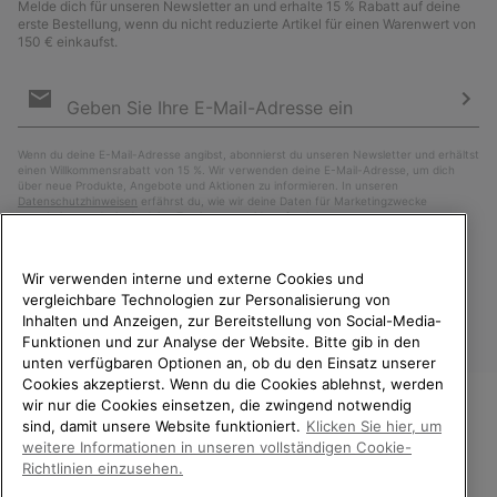
Melde dich für unseren Newsletter an und erhalte 15 % Rabatt auf deine
erste Bestellung, wenn du nicht reduzierte Artikel für einen Warenwert von
150 € einkaufst.
Newsletter-
Anmeldung
Abo
Wenn du deine E-Mail-Adresse angibst, abonnierst du unseren Newsletter und erhältst
einen Willkommensrabatt von 15 %. Wir verwenden deine E-Mail-Adresse, um dich
über neue Produkte, Angebote und Aktionen zu informieren. In unseren
Datenschutzhinweisen
erfährst du, wie wir deine Daten für Marketingzwecke
verarbeiten und wie du deine Zustimmung widerrufen kannst.
Wir verwenden interne und externe Cookies und
vergleichbare Technologien zur Personalisierung von
Inhalten und Anzeigen, zur Bereitstellung von Social-Media-
Funktionen und zur Analyse der Website. Bitte gib in den
unten verfügbaren Optionen an, ob du den Einsatz unserer
Cookies akzeptierst. Wenn du die Cookies ablehnst, werden
wir nur die Cookies einsetzen, die zwingend notwendig
sind, damit unsere Website funktioniert.
Klicken Sie hier, um
Deutschland
WILLKOMMEN BEI SOREL.
weitere Informationen in unseren vollständigen Cookie-
BITTE WÄHLEN SIE IHR
©
2026
SOREL. Alle Rechte vorbehalten.
Richtlinien einzusehen.
LIEFERLAND.