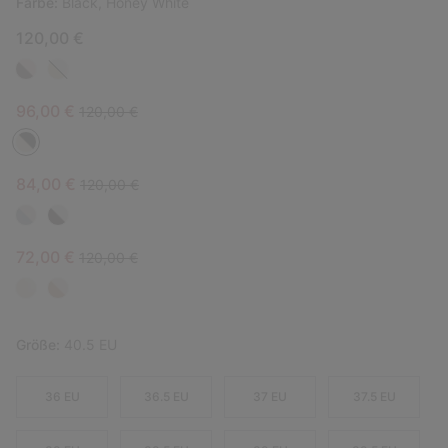
Farbe:
Black, Honey White
120,00 €
Sale price:
Regular price:
96,00 €
120,00 €
Sale price:
Regular price:
84,00 €
120,00 €
Sale price:
Regular price:
72,00 €
120,00 €
Größe:
40.5 EU
36 EU
36.5 EU
37 EU
37.5 EU