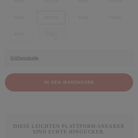
38 EU
38.5 EU
39 EU
39.5 EU
40 EU
40.5 EU
41 EU
41.5 EU
42 EU
43 EU
Größentabelle
IN DEN WARENKORB
DIESE LEICHTEN PLATTFORM-SNEAKER
SIND ECHTE HINGUCKER.