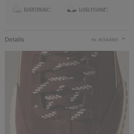
EVERTREAD™
LIVELYFOAM™
Details
Nr. #
2144991
Expan
or
collap
sectio