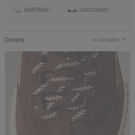
EVERTREAD™
LIVELYFOAM™
Details
Nr. #
2144991
Expan
or
collap
sectio