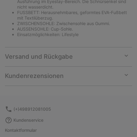
Ausführung im Eyestay-Bereich. Die Schnürsenkel sind
nicht wasserdicht.
FUSSBETT: Herausnehmbares, geformtes EVA-Fußbett
mit Textilüberzug.
ZWISCHENSOHLE: Zwischensohle aus Gummi.
AUSSENSOHLE: Cup-Sohle.
Einsatzmöglichkeiten: Lifestyle
Versand und Rückgabe
Expan
or
collap
Kundenrezensionen
sectio
Expan
or
collap
sectio
(+)498912081005
Kundenservice
Kontaktformular