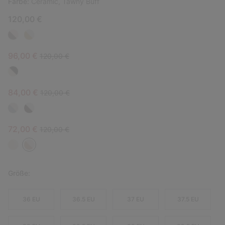
Farbe:
Ceramic, Tawny Buff
120,00 €
Sale price:
Regular price:
96,00 €
120,00 €
Sale price:
Regular price:
84,00 €
120,00 €
Sale price:
Regular price:
72,00 €
120,00 €
Größe:
36 EU
36.5 EU
37 EU
37.5 EU