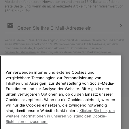
Melde dich für unseren Newsletter an und erhalte 15 % Rabatt auf deine
erste Bestellung, wenn du nicht reduzierte Artikel für einen Warenwert von
150 € einkaufst.
Newsletter-
Anmeldung
Abo
Wenn du deine E-Mail-Adresse angibst, abonnierst du unseren Newsletter und erhältst
einen Willkommensrabatt von 15 %. Wir verwenden deine E-Mail-Adresse, um dich
über neue Produkte, Angebote und Aktionen zu informieren. In unseren
Datenschutzhinweisen
erfährst du, wie wir deine Daten für Marketingzwecke
verarbeiten und wie du deine Zustimmung widerrufen kannst.
Wir verwenden interne und externe Cookies und
vergleichbare Technologien zur Personalisierung von
Inhalten und Anzeigen, zur Bereitstellung von Social-Media-
Funktionen und zur Analyse der Website. Bitte gib in den
unten verfügbaren Optionen an, ob du den Einsatz unserer
Cookies akzeptierst. Wenn du die Cookies ablehnst, werden
wir nur die Cookies einsetzen, die zwingend notwendig
sind, damit unsere Website funktioniert.
Klicken Sie hier, um
Deutschland
WILLKOMMEN BEI SOREL.
weitere Informationen in unseren vollständigen Cookie-
BITTE WÄHLEN SIE IHR
©
2026
SOREL. Alle Rechte vorbehalten.
Richtlinien einzusehen.
LIEFERLAND.