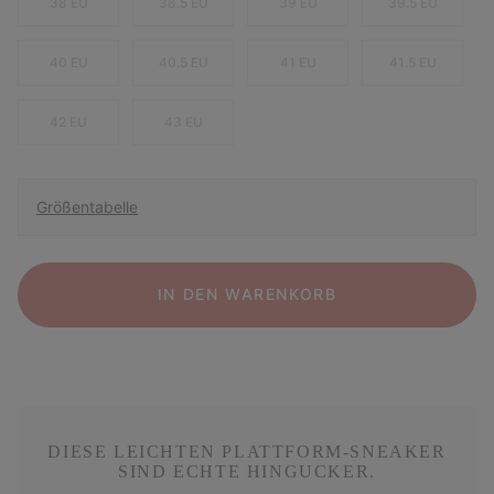
38 EU
38.5 EU
39 EU
39.5 EU
40 EU
40.5 EU
41 EU
41.5 EU
42 EU
43 EU
Größentabelle
IN DEN WARENKORB
DIESE LEICHTEN PLATTFORM-SNEAKER
SIND ECHTE HINGUCKER.