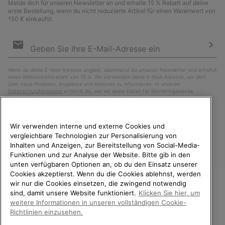
Melde dich für unseren Newsletter an und erhalte 15 % Rabatt auf deine
erste Bestellung, wenn du nicht reduzierte Artikel für einen Warenwert von
150 € einkaufst.
Newsletter-
Anmeldung
Abo
Wenn du deine E-Mail-Adresse angibst, abonnierst du unseren Newsletter und erhältst
einen Willkommensrabatt von 15 %. Wir verwenden deine E-Mail-Adresse, um dich
über neue Produkte, Angebote und Aktionen zu informieren. In unseren
Datenschutzhinweisen
erfährst du, wie wir deine Daten für Marketingzwecke
verarbeiten und wie du deine Zustimmung widerrufen kannst.
Wir verwenden interne und externe Cookies und
vergleichbare Technologien zur Personalisierung von
Inhalten und Anzeigen, zur Bereitstellung von Social-Media-
Funktionen und zur Analyse der Website. Bitte gib in den
unten verfügbaren Optionen an, ob du den Einsatz unserer
Cookies akzeptierst. Wenn du die Cookies ablehnst, werden
wir nur die Cookies einsetzen, die zwingend notwendig
sind, damit unsere Website funktioniert.
Klicken Sie hier, um
Deutschland
WILLKOMMEN BEI SOREL.
weitere Informationen in unseren vollständigen Cookie-
BITTE WÄHLEN SIE IHR
©
2026
SOREL. Alle Rechte vorbehalten.
Richtlinien einzusehen.
LIEFERLAND.