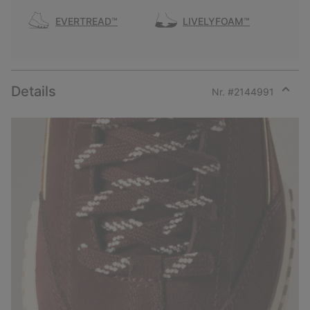
EVERTREAD™
LIVELYFOAM™
Details
Nr. #
2144991
Expan
or
collap
sectio