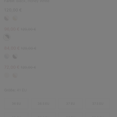
Farbe:
Black, Honey White
120,00 €
Sale price:
Regular price:
96,00 €
120,00 €
Sale price:
Regular price:
84,00 €
120,00 €
Sale price:
Regular price:
72,00 €
120,00 €
Größe:
41 EU
36 EU
36.5 EU
37 EU
37.5 EU