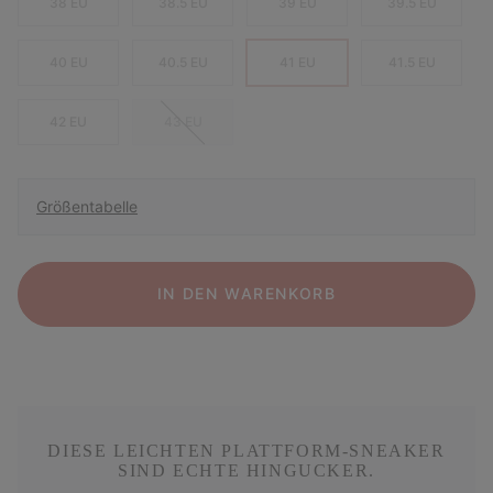
38 EU
38.5 EU
39 EU
39.5 EU
40 EU
40.5 EU
41 EU
41.5 EU
42 EU
43 EU
Größentabelle
IN DEN WARENKORB
DIESE LEICHTEN PLATTFORM-SNEAKER
SIND ECHTE HINGUCKER.