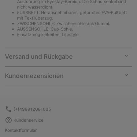
Ausführung im Eyestay-Bereich. Die Schnürsenkel sind
nicht wasserdicht.
FUSSBETT: Herausnehmbares, geformtes EVA-Fußbett
mit Textilüberzug.
ZWISCHENSOHLE: Zwischensohle aus Gummi.
AUSSENSOHLE: Cup-Sohle.
Einsatzmöglichkeiten: Lifestyle
Versand und Rückgabe
Expan
or
collap
Kundenrezensionen
sectio
Expan
or
collap
sectio
(+)498912081005
Kundenservice
Kontaktformular