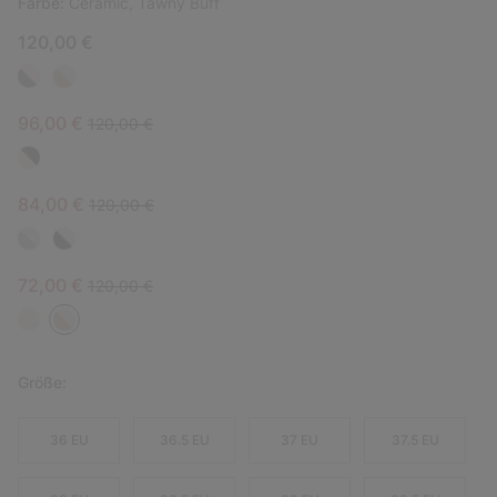
Farbe:
Ceramic, Tawny Buff
120,00 €
Sale price:
Regular price:
96,00 €
120,00 €
Sale price:
Regular price:
84,00 €
120,00 €
Sale price:
Regular price:
72,00 €
120,00 €
Größe:
36 EU
36.5 EU
37 EU
37.5 EU