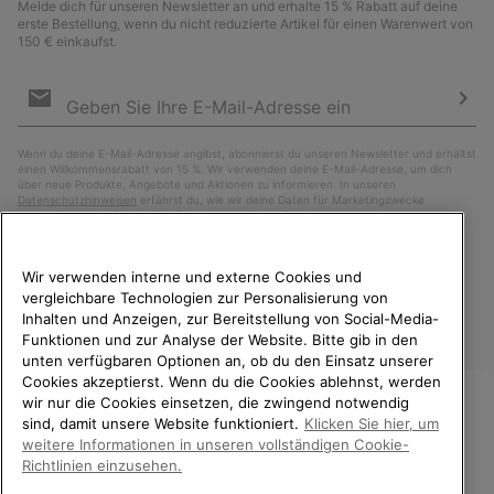
Melde dich für unseren Newsletter an und erhalte 15 % Rabatt auf deine
erste Bestellung, wenn du nicht reduzierte Artikel für einen Warenwert von
150 € einkaufst.
Newsletter-
Anmeldung
Abo
Wenn du deine E-Mail-Adresse angibst, abonnierst du unseren Newsletter und erhältst
einen Willkommensrabatt von 15 %. Wir verwenden deine E-Mail-Adresse, um dich
über neue Produkte, Angebote und Aktionen zu informieren. In unseren
Datenschutzhinweisen
erfährst du, wie wir deine Daten für Marketingzwecke
verarbeiten und wie du deine Zustimmung widerrufen kannst.
Wir verwenden interne und externe Cookies und
vergleichbare Technologien zur Personalisierung von
Inhalten und Anzeigen, zur Bereitstellung von Social-Media-
Funktionen und zur Analyse der Website. Bitte gib in den
unten verfügbaren Optionen an, ob du den Einsatz unserer
Cookies akzeptierst. Wenn du die Cookies ablehnst, werden
wir nur die Cookies einsetzen, die zwingend notwendig
sind, damit unsere Website funktioniert.
Klicken Sie hier, um
Deutschland
WILLKOMMEN BEI SOREL.
weitere Informationen in unseren vollständigen Cookie-
BITTE WÄHLEN SIE IHR
©
2026
SOREL. Alle Rechte vorbehalten.
Richtlinien einzusehen.
LIEFERLAND.