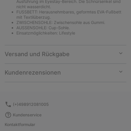
Ausführung im Eyestay-Bereich. Die Schnürsenkel sind
nicht wasserdicht.
FUSSBETT: Herausnehmbares, geformtes EVA-Fußbett
mit Textilüberzug.
ZWISCHENSOHLE: Zwischensohle aus Gummi.
AUSSENSOHLE: Cup-Sohle.
Einsatzmöglichkeiten: Lifestyle
Versand und Rückgabe
Expan
or
collap
Kundenrezensionen
sectio
Expan
or
collap
sectio
(+)498912081005
Kundenservice
Kontaktformular