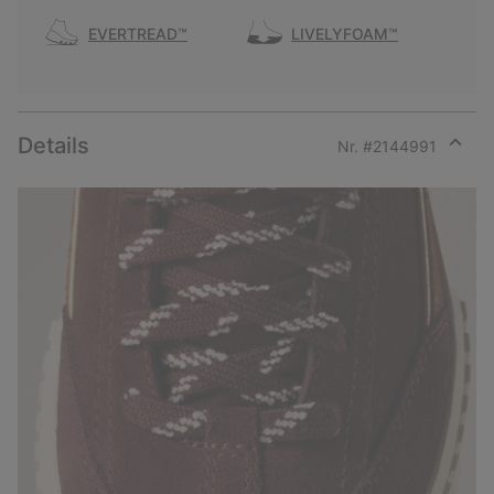
EVERTREAD™
LIVELYFOAM™
Details
Nr. #
2144991
Expan
or
collap
sectio