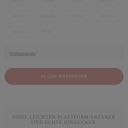
38 EU
38.5 EU
39 EU
39.5 EU
40 EU
40.5 EU
41 EU
41.5 EU
42 EU
43 EU
Größentabelle
IN DEN WARENKORB
DIESE LEICHTEN PLATTFORM-SNEAKER
SIND ECHTE HINGUCKER.