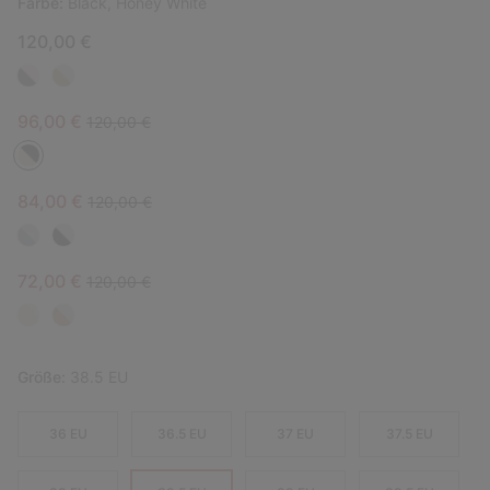
Farbe:
Black, Honey White
120,00 €
Sale price:
Regular price:
96,00 €
120,00 €
Sale price:
Regular price:
84,00 €
120,00 €
Sale price:
Regular price:
72,00 €
120,00 €
Größe:
38.5 EU
36 EU
36.5 EU
37 EU
37.5 EU