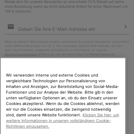
Melde dich für unseren Newsletter an und erhalte 15 % Rabatt auf deine
erste Bestellung, wenn du nicht reduzierte Artikel für einen Warenwert von
150 € einkaufst.
Newsletter-
Anmeldung
Abo
Wenn du deine E-Mail-Adresse angibst, abonnierst du unseren Newsletter und erhältst
einen Willkommensrabatt von 15 %. Wir verwenden deine E-Mail-Adresse, um dich
über neue Produkte, Angebote und Aktionen zu informieren. In unseren
Datenschutzhinweisen
erfährst du, wie wir deine Daten für Marketingzwecke
verarbeiten und wie du deine Zustimmung widerrufen kannst.
Wir verwenden interne und externe Cookies und
vergleichbare Technologien zur Personalisierung von
Inhalten und Anzeigen, zur Bereitstellung von Social-Media-
Funktionen und zur Analyse der Website. Bitte gib in den
unten verfügbaren Optionen an, ob du den Einsatz unserer
Cookies akzeptierst. Wenn du die Cookies ablehnst, werden
wir nur die Cookies einsetzen, die zwingend notwendig
sind, damit unsere Website funktioniert.
Klicken Sie hier, um
Deutschland
WILLKOMMEN BEI SOREL.
weitere Informationen in unseren vollständigen Cookie-
BITTE WÄHLEN SIE IHR
©
2026
SOREL. Alle Rechte vorbehalten.
Richtlinien einzusehen.
LIEFERLAND.