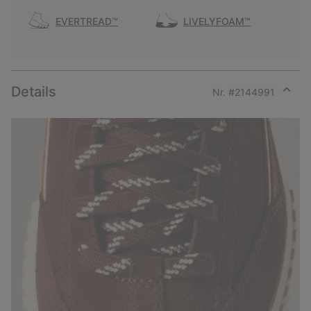
EVERTREAD™
LIVELYFOAM™
Details
Nr. #
2144991
Expan
or
collap
sectio