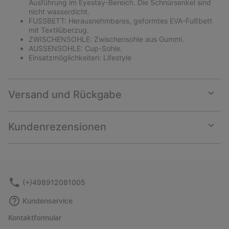
Ausführung im Eyestay-Bereich. Die Schnürsenkel sind
nicht wasserdicht.
FUSSBETT: Herausnehmbares, geformtes EVA-Fußbett
mit Textilüberzug.
ZWISCHENSOHLE: Zwischensohle aus Gummi.
AUSSENSOHLE: Cup-Sohle.
Einsatzmöglichkeiten: Lifestyle
Versand und Rückgabe
Expan
or
collap
Kundenrezensionen
sectio
Expan
or
collap
sectio
(+)498912081005
Kundenservice
Kontaktformular