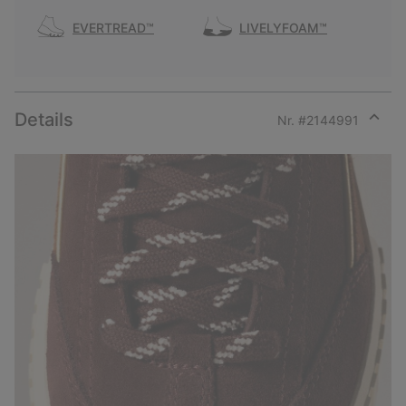
EVERTREAD™
LIVELYFOAM™
Details
Nr. #
2144991
Expan
or
collap
sectio