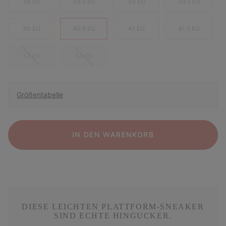
38 EU
38.5 EU
39 EU
39.5 EU
40 EU
40.5 EU
41 EU
41.5 EU
42 EU
43 EU
Größentabelle
IN DEN WARENKORB
DIESE LEICHTEN PLATTFORM-SNEAKER
SIND ECHTE HINGUCKER.