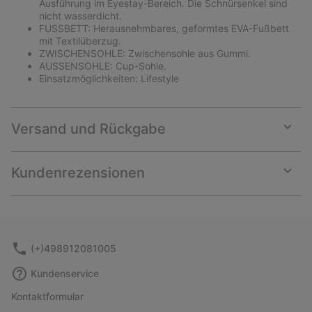
Ausführung im Eyestay-Bereich. Die Schnürsenkel sind
nicht wasserdicht.
FUSSBETT: Herausnehmbares, geformtes EVA-Fußbett
mit Textilüberzug.
ZWISCHENSOHLE: Zwischensohle aus Gummi.
AUSSENSOHLE: Cup-Sohle.
Einsatzmöglichkeiten: Lifestyle
Versand und Rückgabe
Expan
or
collap
Kundenrezensionen
sectio
Expan
or
collap
sectio
(+)498912081005
Kundenservice
Kontaktformular