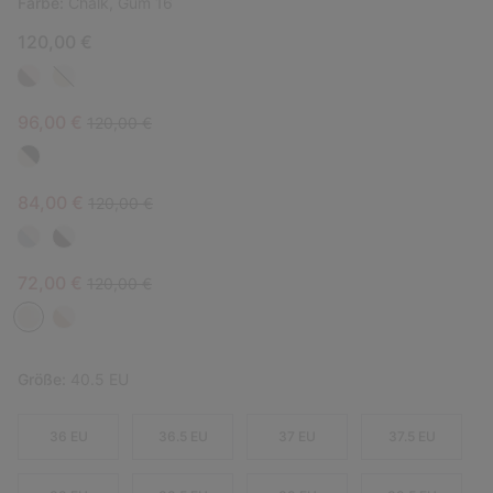
Farbe:
Chalk, Gum 16
120,00 €
Sale price:
Regular price:
96,00 €
120,00 €
Sale price:
Regular price:
84,00 €
120,00 €
Sale price:
Regular price:
72,00 €
120,00 €
Größe:
40.5 EU
36 EU
36.5 EU
37 EU
37.5 EU