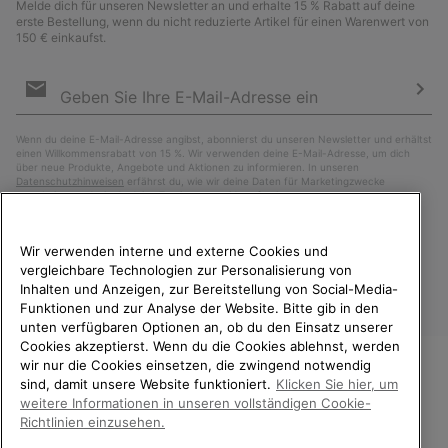
Melde dich für unseren Newsletter an und erhalte 15 % Rabatt auf deine
erste Bestellung, wenn du nicht reduzierte Artikel für einen Warenwert von
150 € einkaufst.
Newsletter-
Anmeldung
Abo
Wenn du deine E-Mail-Adresse angibst, abonnierst du unseren Newsletter und erhältst
einen Willkommensrabatt von 15 %. Wir verwenden deine E-Mail-Adresse, um dich
über neue Produkte, Angebote und Aktionen zu informieren. In unseren
Datenschutzhinweisen
erfährst du, wie wir deine Daten für Marketingzwecke
verarbeiten und wie du deine Zustimmung widerrufen kannst.
Wir verwenden interne und externe Cookies und
vergleichbare Technologien zur Personalisierung von
Inhalten und Anzeigen, zur Bereitstellung von Social-Media-
Funktionen und zur Analyse der Website. Bitte gib in den
unten verfügbaren Optionen an, ob du den Einsatz unserer
Cookies akzeptierst. Wenn du die Cookies ablehnst, werden
wir nur die Cookies einsetzen, die zwingend notwendig
sind, damit unsere Website funktioniert.
Klicken Sie hier, um
Deutschland
WILLKOMMEN BEI SOREL.
weitere Informationen in unseren vollständigen Cookie-
BITTE WÄHLEN SIE IHR
©
2026
SOREL. Alle Rechte vorbehalten.
Richtlinien einzusehen.
LIEFERLAND.