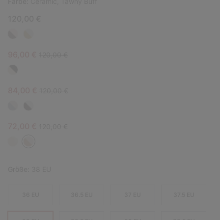
Farbe:
Ceramic, Tawny Buff
120,00 €
Sale price:
Regular price:
96,00 €
120,00 €
Sale price:
Regular price:
84,00 €
120,00 €
Sale price:
Regular price:
72,00 €
120,00 €
Größe:
38 EU
36 EU
36.5 EU
37 EU
37.5 EU