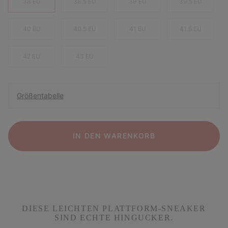
38 EU
38.5 EU
39 EU
39.5 EU
40 EU
40.5 EU
41 EU
41.5 EU
42 EU
43 EU
Größentabelle
IN DEN WARENKORB
DIESE LEICHTEN PLATTFORM-SNEAKER
SIND ECHTE HINGUCKER.