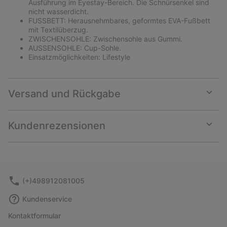
Ausführung im Eyestay-Bereich. Die Schnürsenkel sind
nicht wasserdicht.
FUSSBETT: Herausnehmbares, geformtes EVA-Fußbett
mit Textilüberzug.
ZWISCHENSOHLE: Zwischensohle aus Gummi.
AUSSENSOHLE: Cup-Sohle.
Einsatzmöglichkeiten: Lifestyle
Versand und Rückgabe
Expan
or
collap
Kundenrezensionen
sectio
Expan
or
collap
sectio
(+)498912081005
Kundenservice
Kontaktformular