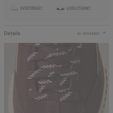
EVERTREAD™
LIVELYFOAM™
Details
Nr. #
2144991
Expan
or
collap
sectio