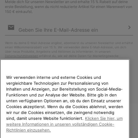
Melde dich für unseren Newsletter an und erhalte 15 % Rabatt auf deine
erste Bestellung, wenn du nicht reduzierte Artikel für einen Warenwert von
150 € einkaufst.
Newsletter-
Anmeldung
Abo
Wenn du deine E-Mail-Adresse angibst, abonnierst du unseren Newsletter und erhältst
einen Willkommensrabatt von 15 %. Wir verwenden deine E-Mail-Adresse, um dich
über neue Produkte, Angebote und Aktionen zu informieren. In unseren
Datenschutzhinweisen
erfährst du, wie wir deine Daten für Marketingzwecke
verarbeiten und wie du deine Zustimmung widerrufen kannst.
Wir verwenden interne und externe Cookies und
vergleichbare Technologien zur Personalisierung von
Inhalten und Anzeigen, zur Bereitstellung von Social-Media-
Funktionen und zur Analyse der Website. Bitte gib in den
unten verfügbaren Optionen an, ob du den Einsatz unserer
Cookies akzeptierst. Wenn du die Cookies ablehnst, werden
wir nur die Cookies einsetzen, die zwingend notwendig
sind, damit unsere Website funktioniert.
Klicken Sie hier, um
Deutschland
WILLKOMMEN BEI SOREL.
weitere Informationen in unseren vollständigen Cookie-
BITTE WÄHLEN SIE IHR
©
2026
SOREL. Alle Rechte vorbehalten.
Richtlinien einzusehen.
LIEFERLAND.