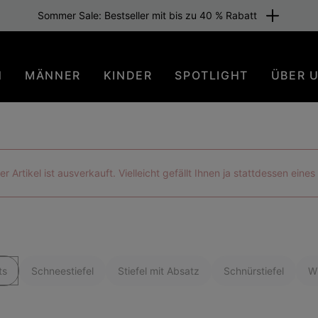
Sommer Sale: Bestseller mit bis zu 40 % Rabatt
N
MÄNNER
KINDER
SPOTLIGHT
ÜBER 
der Artikel ist ausverkauft. Vielleicht gefällt Ihnen ja stattdessen eine
ts
Schneestiefel
Stiefel mit Absatz
Schnürstiefel
Wi