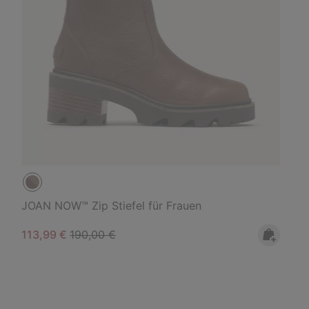
JOAN NOW™ Zip Stiefel für Frauen
Sale price:
Regular price:
113,99 €
190,00 €