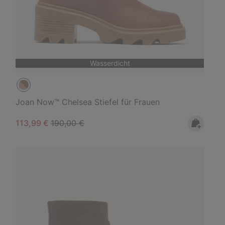
Wasserdicht
Joan Now™ Chelsea Stiefel für Frauen
Sale price:
Regular price:
113,99 €
190,00 €