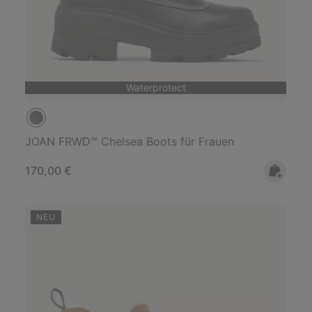
Waterprotect
JOAN FRWD™ Chelsea Boots für Frauen
Regular price:
170,00 €
NEU