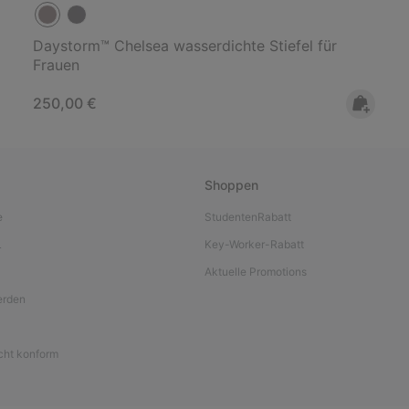
Daystorm™ Chelsea wasserdichte Stiefel für
Frauen
Regular price:
250,00 €
Shoppen
e
StudentenRabatt
L
Key-Worker-Rabatt
Aktuelle Promotions
werden
icht konform