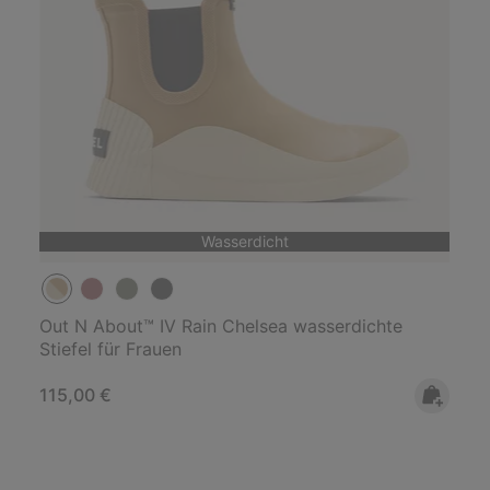
Wasserdicht
Out N About™ IV Rain Chelsea wasserdichte
Stiefel für Frauen
Regular price:
115,00 €