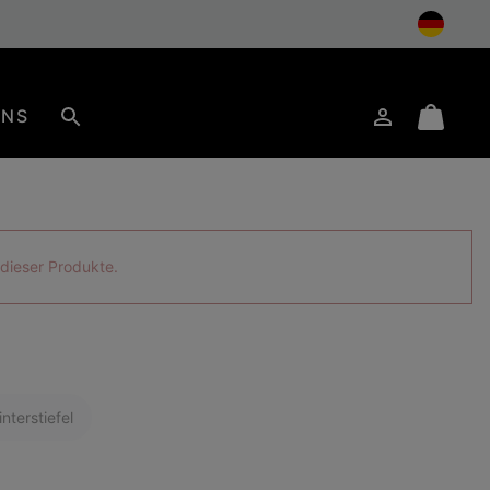
UNS
Anmelden
Mini
Suche
Cart
s dieser Produkte.
nterstiefel