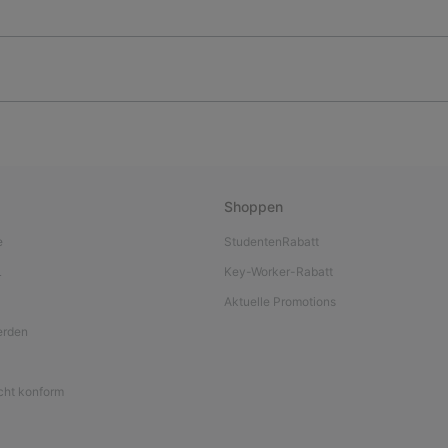
Shoppen
e
StudentenRabatt
L
Key-Worker-Rabatt
Aktuelle Promotions
werden
icht konform