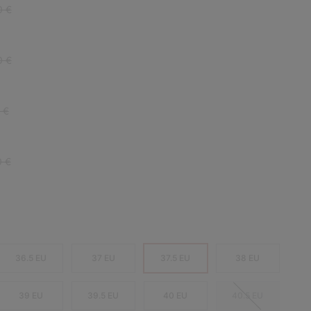
r price:
0 €
r price:
0 €
 price:
 €
r price:
0 €
36.5 EU
37 EU
37.5 EU
38 EU
39 EU
39.5 EU
40 EU
40.5 EU