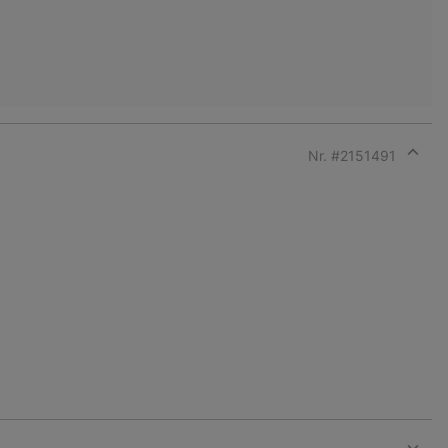
Nr. #
2151491
Expan
or
collap
sectio