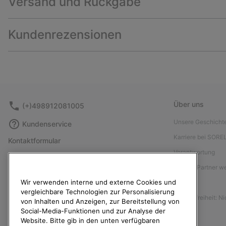
Versand und Rückgabe
Kundenrezensionen
Über uns
(+)498912081005
Unsere Geschicht
Kundenservice
Karriere bei SORE
Kontaktformular
Verantwortung
Größentabelle
Affiliate Partner 
Anleitung zur Schuhpflege
Wir verwenden interne und externe Cookies und
Presse
Rücksendungen
vergleichbare Technologien zur Personalisierung
Barrierefreiheit: N
Vom Kaufvertrag zurücktreten
von Inhalten und Anzeigen, zur Bereitstellung von
Social-Media-Funktionen und zur Analyse der
Bestellstatus
Website. Bitte gib in den unten verfügbaren