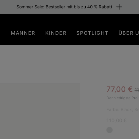
Sommer Sale: Bestseller mit bis zu 40 % Rabatt
N
MÄNNER
KINDER
SPOTLIGHT
ÜBER 
Re
Sale pric
77,00 €
1
SAL
Der niedrigste Prei
Farbe:
Black, Se
110,00 €