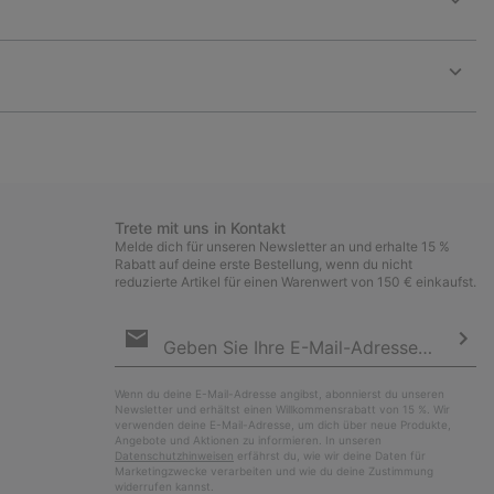
Expan
or
collap
sectio
Expan
or
collap
sectio
Trete mit uns in Kontakt
Melde dich für unseren Newsletter an und erhalte 15 %
Rabatt auf deine erste Bestellung, wenn du nicht
reduzierte Artikel für einen Warenwert von 150 € einkaufst.
Newsletter-
Anmeldung
Abo
Wenn du deine E-Mail-Adresse angibst, abonnierst du unseren
Newsletter und erhältst einen Willkommensrabatt von 15 %. Wir
verwenden deine E-Mail-Adresse, um dich über neue Produkte,
Angebote und Aktionen zu informieren. In unseren
Datenschutzhinweisen
erfährst du, wie wir deine Daten für
Marketingzwecke verarbeiten und wie du deine Zustimmung
widerrufen kannst.