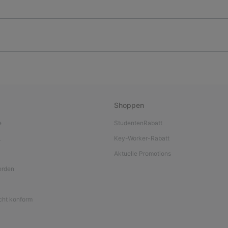
Shoppen
e
StudentenRabatt
L
Key-Worker-Rabatt
Aktuelle Promotions
werden
icht konform