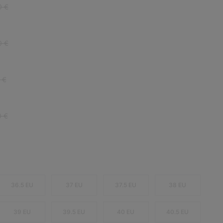
r price:
0 €
r price:
0 €
 price:
 €
r price:
0 €
36.5 EU
37 EU
37.5 EU
38 EU
39 EU
39.5 EU
40 EU
40.5 EU