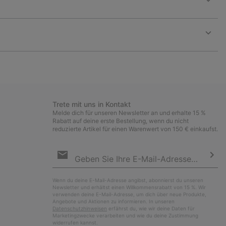
Expan
or
collap
sectio
Expan
or
collap
sectio
Trete mit uns in Kontakt
Melde dich für unseren Newsletter an und erhalte 15 %
Rabatt auf deine erste Bestellung, wenn du nicht
reduzierte Artikel für einen Warenwert von 150 € einkaufst.
Newsletter-
Anmeldung
Abo
Wenn du deine E-Mail-Adresse angibst, abonnierst du unseren
Newsletter und erhältst einen Willkommensrabatt von 15 %. Wir
verwenden deine E-Mail-Adresse, um dich über neue Produkte,
Angebote und Aktionen zu informieren. In unseren
Datenschutzhinweisen
erfährst du, wie wir deine Daten für
Marketingzwecke verarbeiten und wie du deine Zustimmung
widerrufen kannst.