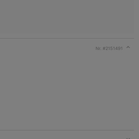
Nr. #
2151491
Expan
or
collap
sectio