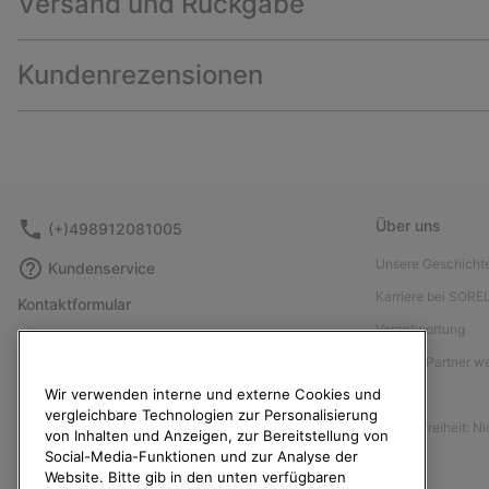
Versand und Rückgabe
Kundenrezensionen
Über uns
(+)498912081005
Unsere Geschicht
Kundenservice
Karriere bei SORE
Kontaktformular
Verantwortung
Größentabelle
Affiliate Partner 
Anleitung zur Schuhpflege
Wir verwenden interne und externe Cookies und
Presse
Rücksendungen
vergleichbare Technologien zur Personalisierung
Barrierefreiheit: N
Vom Kaufvertrag zurücktreten
von Inhalten und Anzeigen, zur Bereitstellung von
Social-Media-Funktionen und zur Analyse der
Bestellstatus
Website. Bitte gib in den unten verfügbaren