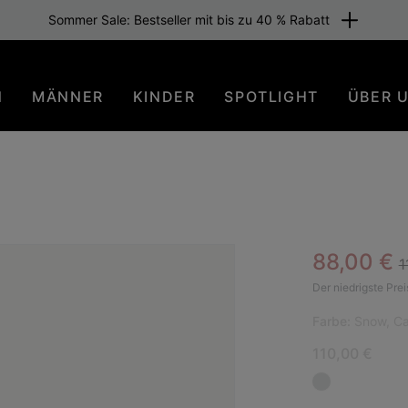
Sommer Sale: Bestseller mit bis zu 40 % Rabatt
N
MÄNNER
KINDER
SPOTLIGHT
ÜBER 
R
Sale pric
88,00 €
1
NEU
Der niedrigste Prei
Farbe:
Snow, C
110,00 €