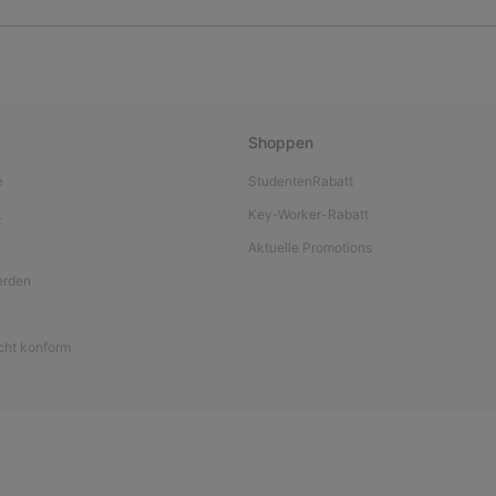
Shoppen
e
StudentenRabatt
L
Key-Worker-Rabatt
Aktuelle Promotions
werden
icht konform