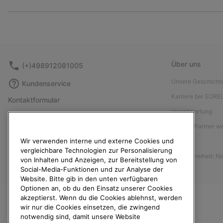
Über uns
(+)498912081005
Unsere Geschicht
Kundenservice
Karriere bei SORE
Kontaktformular
Verantwortung
Größentabelle
Affiliate Partner 
Anleitung zur Schuhpflege
Wir verwenden interne und externe Cookies und
Presse
Rücksendungen
vergleichbare Technologien zur Personalisierung
Barrierefreiheit: N
Vom Kaufvertrag zurücktreten
von Inhalten und Anzeigen, zur Bereitstellung von
Social-Media-Funktionen und zur Analyse der
Bestellstatus
Website. Bitte gib in den unten verfügbaren
Optionen an, ob du den Einsatz unserer Cookies
Versand
akzeptierst. Wenn du die Cookies ablehnst, werden
Zahlung
wir nur die Cookies einsetzen, die zwingend
notwendig sind, damit unsere Website
Häufig gestellte Fragen