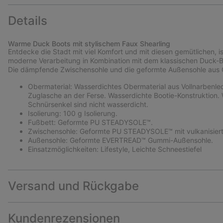
Details
Warme Duck Boots mit stylischem Faux Shearling
Entdecke die Stadt mit viel Komfort und mit diesen gemütlichen, is
moderne Verarbeitung in Kombination mit dem klassischen Duck-Bo
Die dämpfende Zwischensohle und die geformte Außensohle aus G
Obermaterial: Wasserdichtes Obermaterial aus Vollnarbenled
Zuglasche an der Ferse. Wasserdichte Bootie-Konstruktion.
Schnürsenkel sind nicht wasserdicht.
Isolierung: 100 g Isolierung.
Fußbett: Geformte PU STEADYSOLE™.
Zwischensohle: Geformte PU STEADYSOLE™ mit vulkanisier
Außensohle: Geformte EVERTREAD™ Gummi-Außensohle.
Einsatzmöglichkeiten: Lifestyle, Leichte Schneestiefel
Versand und Rückgabe
Kundenrezensionen