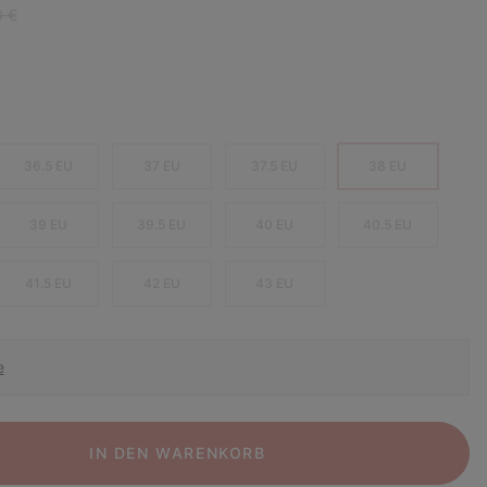
r price:
0 €
36.5 EU
37 EU
37.5 EU
38 EU
39 EU
39.5 EU
40 EU
40.5 EU
41.5 EU
42 EU
43 EU
e
IN DEN WARENKORB