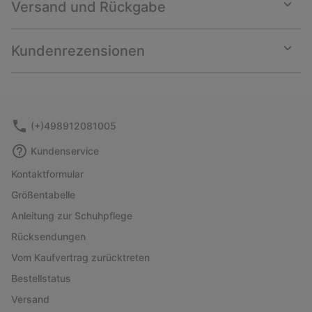
Versand und Rückgabe
Expan
or
collap
Kundenrezensionen
sectio
Expan
or
collap
sectio
(+)498912081005
Kundenservice
Kontaktformular
Größentabelle
Anleitung zur Schuhpflege
Rücksendungen
Vom Kaufvertrag zurücktreten
Bestellstatus
Versand