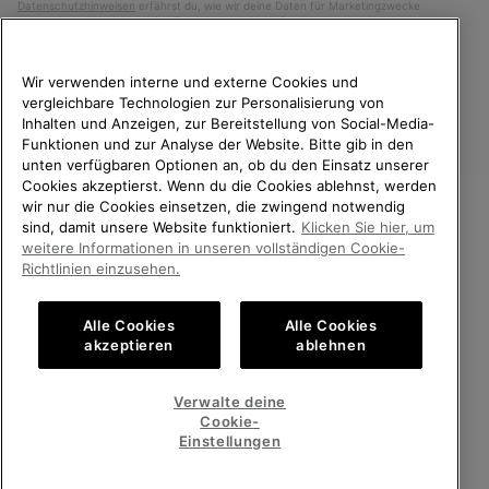
Datenschutzhinweisen
erfährst du, wie wir deine Daten für Marketingzwecke
verarbeiten und wie du deine Zustimmung widerrufen kannst.
Wir verwenden interne und externe Cookies und
vergleichbare Technologien zur Personalisierung von
Inhalten und Anzeigen, zur Bereitstellung von Social-Media-
Funktionen und zur Analyse der Website. Bitte gib in den
unten verfügbaren Optionen an, ob du den Einsatz unserer
Cookies akzeptierst. Wenn du die Cookies ablehnst, werden
wir nur die Cookies einsetzen, die zwingend notwendig
sind, damit unsere Website funktioniert.
Klicken Sie hier, um
Deutschland
WILLKOMMEN BEI SOREL.
weitere Informationen in unseren vollständigen Cookie-
BITTE WÄHLEN SIE IHR
Richtlinien einzusehen.
©
2026
SOREL. Alle Rechte vorbehalten.
LIEFERLAND.
Datenschutz
Nutzungsbedingungen
Alle Cookies
Alle Cookies
Online-Einkauf verfügbar
Allgemeine Verkaufsbedingungen
Garantiebestimmungen
Cookies
akzeptieren
ablehnen
Impressum
Public CBCR
United States
Online-
Verwalte deine
Einkauf
Cookie-
Kundenservice: Mo- Fr. 9:00 - 13:00 & 14:00- 18:00 Uhr
verfügb
Germany
Deutschland
Online-
(+)498912081005
Einstellungen
Einkauf
verfügb