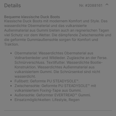
Details
Nr. #
2088161
Expan
or
Bequeme klassische Duck Boots
collap
Klassische Duck Boots mit modernem Komfort und Style. Das
sectio
wasserdichte Obermaterial und das vulkanisierte
Außenmaterial aus Gummi bieten auch an regnerischen Tagen
viel Schutz vor dem Wetter. Die dämpfende Zwischensohle und
die geformte Gummiaußensohle sorgen für Komfort und
Traktion.
Obermaterial: Wasserdichtes Obermaterial aus
Vollnarbenleder und Wildleder. Zuglasche an der Ferse.
Schnürverschluss. Textilfutter. Wasserdichte Bootie-
Konstruktion. Wasserdichtes Außenmaterial aus
vulkanisiertem Gummi. Die Schnürsenkel sind nicht
wasserdicht.
Fußbett: Geformte PU STEADYSOLE™.
Zwischensohle: Geformte PU STEADYSOLE™ mit
vulkanisiertem Foxing-Tape aus Gummi.
Außensohle: Geformter EVERTREAD™ Gummi.
Einsatzmöglichkeiten: Lifestyle, Regen