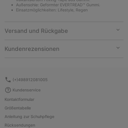
Außensohle: Geformter EVERTREAD™ Gummi.
Einsatzmöglichkeiten: Lifestyle, Regen
Versand und Rückgabe
Expan
or
collap
Kundenrezensionen
sectio
Expan
or
collap
sectio
(+)498912081005
Kundenservice
Kontaktformular
Größentabelle
Anleitung zur Schuhpflege
Rücksendungen