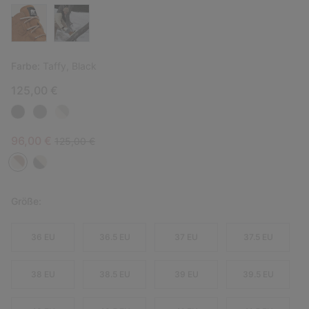
Farbe:
Taffy, Black
125,00 €
Sale price:
Regular price:
96,00 €
125,00 €
Größe:
36 EU
36.5 EU
37 EU
37.5 EU
38 EU
38.5 EU
39 EU
39.5 EU