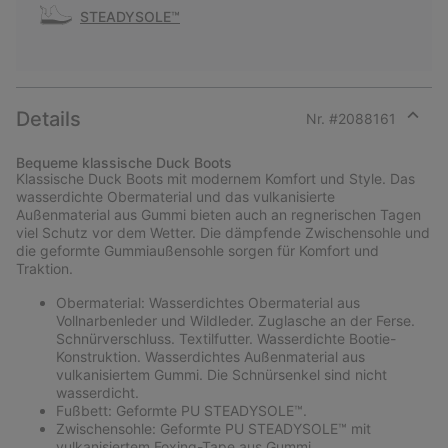
STEADYSOLE™
Details
Nr. #
2088161
Expan
or
Bequeme klassische Duck Boots
collap
Klassische Duck Boots mit modernem Komfort und Style. Das
sectio
wasserdichte Obermaterial und das vulkanisierte
Außenmaterial aus Gummi bieten auch an regnerischen Tagen
viel Schutz vor dem Wetter. Die dämpfende Zwischensohle und
die geformte Gummiaußensohle sorgen für Komfort und
Traktion.
Obermaterial: Wasserdichtes Obermaterial aus
Vollnarbenleder und Wildleder. Zuglasche an der Ferse.
Schnürverschluss. Textilfutter. Wasserdichte Bootie-
Konstruktion. Wasserdichtes Außenmaterial aus
vulkanisiertem Gummi. Die Schnürsenkel sind nicht
wasserdicht.
Fußbett: Geformte PU STEADYSOLE™.
Zwischensohle: Geformte PU STEADYSOLE™ mit
vulkanisiertem Foxing-Tape aus Gummi.