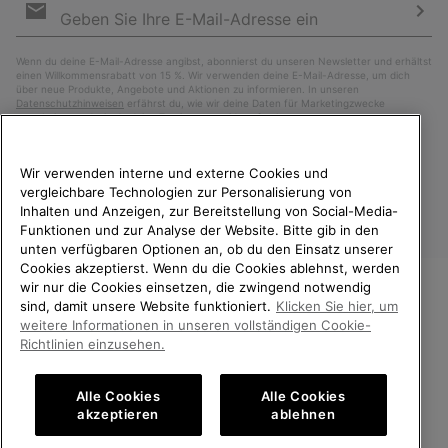
Anmeldung
Abo
Wenn du deine E-Mail-Adresse angibst, abonnierst du unseren Newsletter und erhältst
einen Willkommensrabatt von 15 %. Wir verwenden deine E-Mail-Adresse, um dich
über neue Produkte, Angebote und Aktionen zu informieren. In unseren
Datenschutzhinweisen
erfährst du, wie wir deine Daten für Marketingzwecke
verarbeiten und wie du deine Zustimmung widerrufen kannst.
Wir verwenden interne und externe Cookies und
vergleichbare Technologien zur Personalisierung von
Inhalten und Anzeigen, zur Bereitstellung von Social-Media-
Funktionen und zur Analyse der Website. Bitte gib in den
unten verfügbaren Optionen an, ob du den Einsatz unserer
Cookies akzeptierst. Wenn du die Cookies ablehnst, werden
wir nur die Cookies einsetzen, die zwingend notwendig
sind, damit unsere Website funktioniert.
Klicken Sie hier, um
Deutschland
WILLKOMMEN BEI SOREL.
weitere Informationen in unseren vollständigen Cookie-
BITTE WÄHLEN SIE IHR
Richtlinien einzusehen.
©
2026
SOREL. Alle Rechte vorbehalten.
LIEFERLAND.
Datenschutz
Nutzungsbedingungen
Alle Cookies
Alle Cookies
Online-Einkauf verfügbar
Allgemeine Verkaufsbedingungen
Garantiebestimmungen
Cookies
akzeptieren
ablehnen
Impressum
Public CBCR