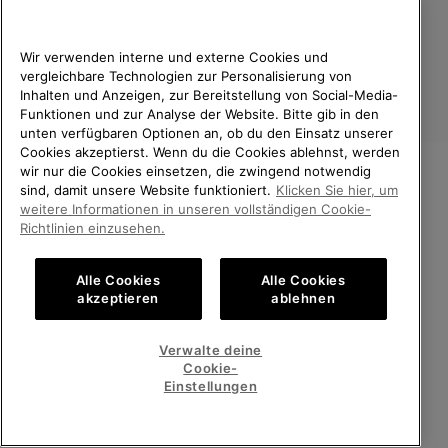
verarbeiten und wie du deine Zustimmung widerrufen kannst.
Wir verwenden interne und externe Cookies und
vergleichbare Technologien zur Personalisierung von
Inhalten und Anzeigen, zur Bereitstellung von Social-Media-
Funktionen und zur Analyse der Website. Bitte gib in den
unten verfügbaren Optionen an, ob du den Einsatz unserer
Cookies akzeptierst. Wenn du die Cookies ablehnst, werden
wir nur die Cookies einsetzen, die zwingend notwendig
sind, damit unsere Website funktioniert.
Klicken Sie hier, um
Deutschland
WILLKOMMEN BEI SOREL.
weitere Informationen in unseren vollständigen Cookie-
BITTE WÄHLEN SIE IHR
Richtlinien einzusehen.
©
2026
SOREL. Alle Rechte vorbehalten.
LIEFERLAND.
Datenschutz
Nutzungsbedingungen
Alle Cookies
Alle Cookies
Online-Einkauf verfügbar
Allgemeine Verkaufsbedingungen
Garantiebestimmungen
Cookies
akzeptieren
ablehnen
Impressum
Public CBCR
United States
Online-
Verwalte deine
Einkauf
Cookie-
Kundenservice: Mo- Fr. 9:00 - 13:00 & 14:00- 18:00 Uhr
verfügb
Germany
Deutschland
Online-
(+)498912081005
Einstellungen
Einkauf
verfügb
ALLE LÄNDER ANZEIGEN