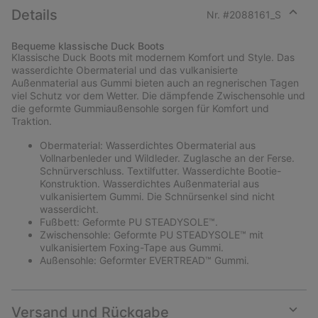
Details
Nr. #
2088161_S
Expan
or
Bequeme klassische Duck Boots
collap
Klassische Duck Boots mit modernem Komfort und Style. Das
sectio
wasserdichte Obermaterial und das vulkanisierte
Außenmaterial aus Gummi bieten auch an regnerischen Tagen
viel Schutz vor dem Wetter. Die dämpfende Zwischensohle und
die geformte Gummiaußensohle sorgen für Komfort und
Traktion.
Obermaterial: Wasserdichtes Obermaterial aus
Vollnarbenleder und Wildleder. Zuglasche an der Ferse.
Schnürverschluss. Textilfutter. Wasserdichte Bootie-
Konstruktion. Wasserdichtes Außenmaterial aus
vulkanisiertem Gummi. Die Schnürsenkel sind nicht
wasserdicht.
Fußbett: Geformte PU STEADYSOLE™.
Zwischensohle: Geformte PU STEADYSOLE™ mit
vulkanisiertem Foxing-Tape aus Gummi.
Außensohle: Geformter EVERTREAD™ Gummi.
Versand und Rückgabe