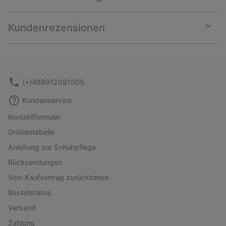
Expan
or
collap
Kundenrezensionen
sectio
Expan
or
collap
sectio
(+)498912081005
Kundenservice
Kontaktformular
Größentabelle
Anleitung zur Schuhpflege
Rücksendungen
Vom Kaufvertrag zurücktreten
Bestellstatus
Versand
Zahlung