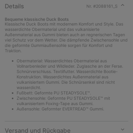
Details
Nr. #
2088161_S
Expan
or
Bequeme klassische Duck Boots
collap
Klassische Duck Boots mit modernem Komfort und Style. Das
sectio
wasserdichte Obermaterial und das vulkanisierte
Außenmaterial aus Gummi bieten auch an regnerischen Tagen
viel Schutz vor dem Wetter. Die dämpfende Zwischensohle und
die geformte Gummiaußensohle sorgen für Komfort und
Traktion.
Obermaterial: Wasserdichtes Obermaterial aus
Vollnarbenleder und Wildleder. Zuglasche an der Ferse.
Schnürverschluss. Textilfutter. Wasserdichte Bootie-
Konstruktion. Wasserdichtes Außenmaterial aus
vulkanisiertem Gummi. Die Schnürsenkel sind nicht
wasserdicht.
Fußbett: Geformte PU STEADYSOLE™.
Zwischensohle: Geformte PU STEADYSOLE™ mit
vulkanisiertem Foxing-Tape aus Gummi.
Außensohle: Geformter EVERTREAD™ Gummi.
Versand und Rückgabe