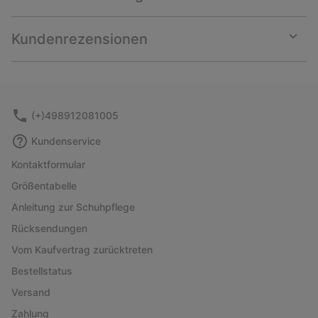
Expan
or
collap
Kundenrezensionen
sectio
Expan
or
collap
sectio
(+)498912081005
Kundenservice
Kontaktformular
Größentabelle
Anleitung zur Schuhpflege
Rücksendungen
Vom Kaufvertrag zurücktreten
Bestellstatus
Versand
Zahlung