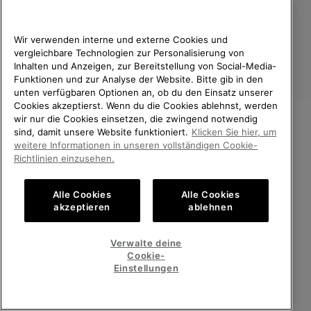
verarbeiten und wie du deine Zustimmung widerrufen kannst.
Wir verwenden interne und externe Cookies und
vergleichbare Technologien zur Personalisierung von
Inhalten und Anzeigen, zur Bereitstellung von Social-Media-
Funktionen und zur Analyse der Website. Bitte gib in den
unten verfügbaren Optionen an, ob du den Einsatz unserer
Cookies akzeptierst. Wenn du die Cookies ablehnst, werden
wir nur die Cookies einsetzen, die zwingend notwendig
sind, damit unsere Website funktioniert.
Klicken Sie hier, um
Deutschland
WILLKOMMEN BEI SOREL.
weitere Informationen in unseren vollständigen Cookie-
BITTE WÄHLEN SIE IHR
Richtlinien einzusehen.
©
2026
SOREL. Alle Rechte vorbehalten.
LIEFERLAND.
Datenschutz
Nutzungsbedingungen
Alle Cookies
Alle Cookies
Online-Einkauf verfügbar
Allgemeine Verkaufsbedingungen
Garantiebestimmungen
Cookies
akzeptieren
ablehnen
Impressum
Public CBCR
United States
Online-
Verwalte deine
Einkauf
Cookie-
Kundenservice: Mo- Fr. 9:00 - 13:00 & 14:00- 18:00 Uhr
verfügb
Germany
Deutschland
Online-
(+)498912081005
Einstellungen
Einkauf
verfügb
ALLE LÄNDER ANZEIGEN