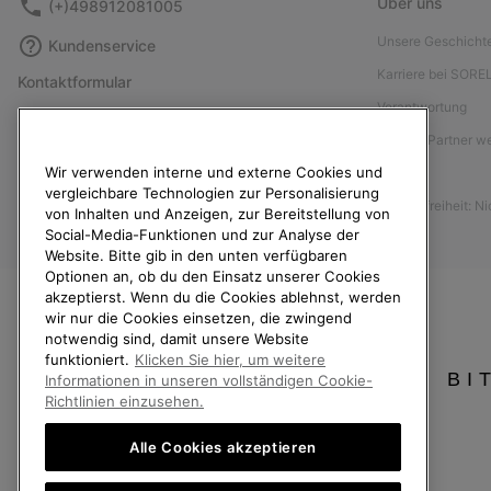
Über uns
(+)498912081005
Unsere Geschicht
Kundenservice
Karriere bei SORE
Kontaktformular
Verantwortung
Größentabelle
Affiliate Partner 
Anleitung zur Schuhpflege
Wir verwenden interne und externe Cookies und
Presse
Rücksendungen
vergleichbare Technologien zur Personalisierung
Barrierefreiheit: N
Vom Kaufvertrag zurücktreten
von Inhalten und Anzeigen, zur Bereitstellung von
Social-Media-Funktionen und zur Analyse der
Bestellstatus
Website. Bitte gib in den unten verfügbaren
Optionen an, ob du den Einsatz unserer Cookies
Versand
akzeptierst. Wenn du die Cookies ablehnst, werden
Zahlung
wir nur die Cookies einsetzen, die zwingend
notwendig sind, damit unsere Website
Häufig gestellte Fragen
funktioniert.
Klicken Sie hier, um weitere
BI
Informationen in unseren vollständigen Cookie-
Richtlinien einzusehen.
Alle Cookies akzeptieren
Deutschland