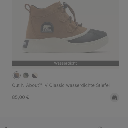
Wasserdicht
Out N About™ IV Classic wasserdichte Stiefel
Regular price:
85,00 €