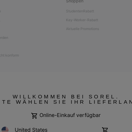
Shoppen
e
StudentenRabatt
L
Key-Worker-Rabatt
Aktuelle Promotions
werden
icht konform
WILLKOMMEN BEI SOREL.
TTE WÄHLEN SIE IHR LIEFERLA
Online-Einkauf verfügbar
United States
Online-