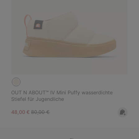
OUT N ABOUT™ IV Mini Puffy wasserdichte
Stiefel für Jugendliche
Sale price:
Regular price:
48,00 €
80,00 €