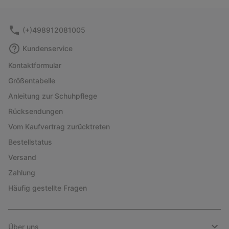
collap
sectio
(+)498912081005
Kundenservice
Kontaktformular
Größentabelle
Anleitung zur Schuhpflege
Rücksendungen
Vom Kaufvertrag zurücktreten
Bestellstatus
Versand
Zahlung
Häufig gestellte Fragen
Über uns