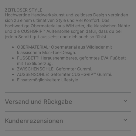
Expan
or
ZEITLOSER STYLE
collap
Hochwertige Handwerkskunst und zeitloses Design verbinden
sectio
sich zu einem ultimativen Style und viel Komfort. Das
hochwertige Obermaterial aus Wildleder, die klassischen Nähte
und die CUSHGRIP™ Außensohle sorgen dafür, dass du bei
jedem Schritt gut aussiehst und dich auch so fühlst.
OBERMATERIAL: Obermaterial aus Wildleder mit
klassischem Moc-Toe-Design.
FUSSBETT: Herausnehmbares, geformtes EVA-Fußbett
mit Textilüberzug.
ZWISCHENSOHLE: Geformter Gummi.
AUSSENSOHLE: Geformter CUSHGRIP™ Gummi.
Einsatzmöglichkeiten: Lifestyle
Versand und Rückgabe
Expan
or
collap
Kundenrezensionen
sectio
Expan
or