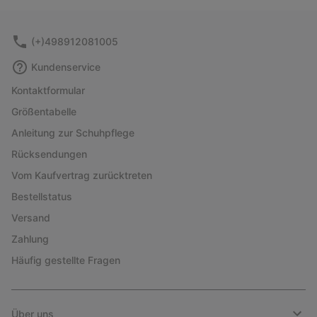
collap
sectio
(+)498912081005
Kundenservice
Kontaktformular
Größentabelle
Anleitung zur Schuhpflege
Rücksendungen
Vom Kaufvertrag zurücktreten
Bestellstatus
Versand
Zahlung
Häufig gestellte Fragen
Über uns