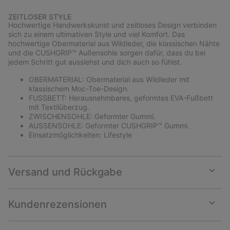
Expan
or
ZEITLOSER STYLE
collap
Hochwertige Handwerkskunst und zeitloses Design verbinden
sectio
sich zu einem ultimativen Style und viel Komfort. Das
hochwertige Obermaterial aus Wildleder, die klassischen Nähte
und die CUSHGRIP™ Außensohle sorgen dafür, dass du bei
jedem Schritt gut aussiehst und dich auch so fühlst.
OBERMATERIAL: Obermaterial aus Wildleder mit
klassischem Moc-Toe-Design.
FUSSBETT: Herausnehmbares, geformtes EVA-Fußbett
mit Textilüberzug.
ZWISCHENSOHLE: Geformter Gummi.
AUSSENSOHLE: Geformter CUSHGRIP™ Gummi.
Einsatzmöglichkeiten: Lifestyle
Versand und Rückgabe
Expan
or
collap
Kundenrezensionen
sectio
Expan
or