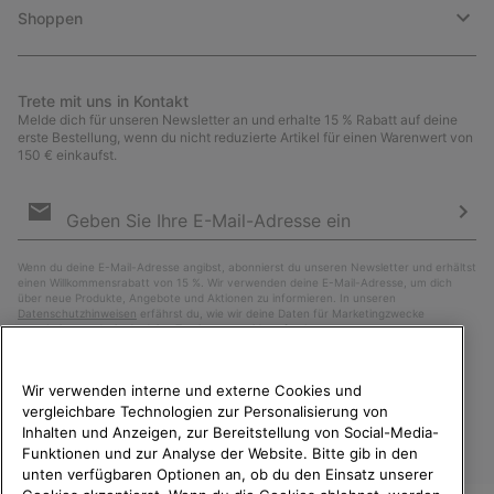
Shoppen
Trete mit uns in Kontakt
Melde dich für unseren Newsletter an und erhalte 15 % Rabatt auf deine
erste Bestellung, wenn du nicht reduzierte Artikel für einen Warenwert von
150 € einkaufst.
Newsletter-
Anmeldung
Abo
Wenn du deine E-Mail-Adresse angibst, abonnierst du unseren Newsletter und erhältst
einen Willkommensrabatt von 15 %. Wir verwenden deine E-Mail-Adresse, um dich
über neue Produkte, Angebote und Aktionen zu informieren. In unseren
Datenschutzhinweisen
erfährst du, wie wir deine Daten für Marketingzwecke
verarbeiten und wie du deine Zustimmung widerrufen kannst.
Wir verwenden interne und externe Cookies und
vergleichbare Technologien zur Personalisierung von
Inhalten und Anzeigen, zur Bereitstellung von Social-Media-
Funktionen und zur Analyse der Website. Bitte gib in den
unten verfügbaren Optionen an, ob du den Einsatz unserer