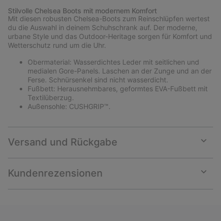
Stilvolle Chelsea Boots mit modernem Komfort
Mit diesen robusten Chelsea-Boots zum Reinschlüpfen wertest
du die Auswahl in deinem Schuhschrank auf. Der moderne,
urbane Style und das Outdoor-Heritage sorgen für Komfort und
Wetterschutz rund um die Uhr.
Obermaterial: Wasserdichtes Leder mit seitlichen und
medialen Gore-Panels. Laschen an der Zunge und an der
Ferse. Schnürsenkel sind nicht wasserdicht.
Fußbett: Herausnehmbares, geformtes EVA-Fußbett mit
Textilüberzug.
Außensohle: CUSHGRIP™.
Versand und Rückgabe
Expan
or
collap
Kundenrezensionen
sectio
Expan
or
collap
sectio