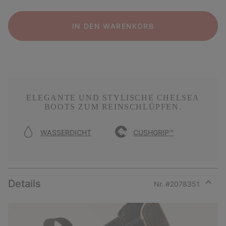
IN DEN WARENKORB
ELEGANTE UND STYLISCHE CHELSEA
BOOTS ZUM REINSCHLÜPFEN.
WASSERDICHT
CUSHGRIP™
Details
Nr. #
2078351
Expan
or
collap
sectio