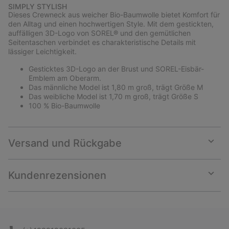
or
SIMPLY STYLISH
collap
Dieses Crewneck aus weicher Bio-Baumwolle bietet Komfort für
sectio
den Alltag und einen hochwertigen Style. Mit dem gestickten,
auffälligen 3D-Logo von SOREL® und den gemütlichen
Seitentaschen verbindet es charakteristische Details mit
lässiger Leichtigkeit.
Gesticktes 3D-Logo an der Brust und SOREL-Eisbär-
Emblem am Oberarm.
Das männliche Model ist 1,80 m groß, trägt Größe M
Das weibliche Model ist 1,70 m groß, trägt Größe S
100 % Bio-Baumwolle
Versand und Rückgabe
Expan
or
collap
Kundenrezensionen
sectio
Expan
or
collap
sectio