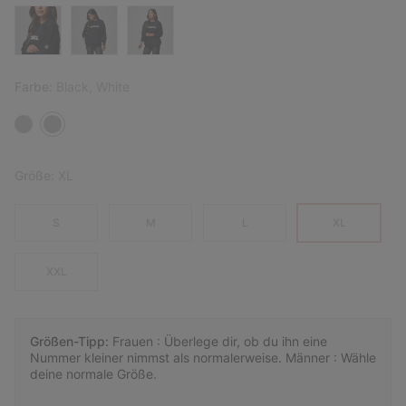
Farbe:
Black, White
Größe:
XL
S
M
L
XL
XXL
Größen-Tipp:
Frauen : Überlege dir, ob du ihn eine
Nummer kleiner nimmst als normalerweise. Männer : Wähle
deine normale Größe.