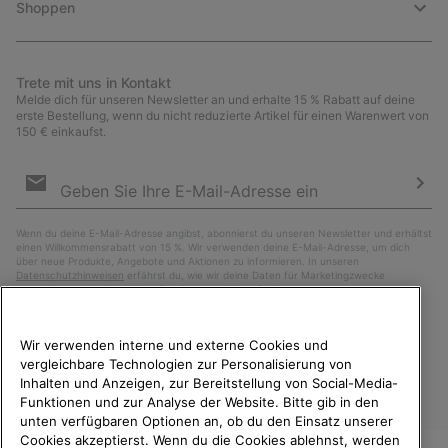
Shoppen
Trete mit uns in Kontakt
Melde dich für unseren Newsletter an und erhalte 15 % Rabatt auf deine
erste Bestellung, wenn du nicht reduzierte Artikel für einen Warenwert von
150 € einkaufst.
Newsletter-
Anmeldung
Abo
Wenn du deine E-Mail-Adresse angibst, abonnierst du unseren Newsletter und erhältst
einen Willkommensrabatt von 15 %. Wir verwenden deine E-Mail-Adresse, um dich
über neue Produkte, Angebote und Aktionen zu informieren. In unseren
Datenschutzhinweisen
erfährst du, wie wir deine Daten für Marketingzwecke
verarbeiten und wie du deine Zustimmung widerrufen kannst.
Wir verwenden interne und externe Cookies und
vergleichbare Technologien zur Personalisierung von
Inhalten und Anzeigen, zur Bereitstellung von Social-Media-
Funktionen und zur Analyse der Website. Bitte gib in den
unten verfügbaren Optionen an, ob du den Einsatz unserer
Cookies akzeptierst. Wenn du die Cookies ablehnst, werden