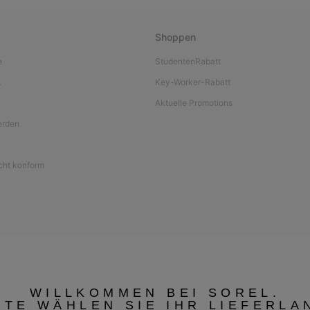
Shoppen
e
StudentenRabatt
L
Key-Worker-Rabatt
Aktuelle Promotions
werden
icht konform
WILLKOMMEN BEI SOREL.
TTE WÄHLEN SIE IHR LIEFERLA