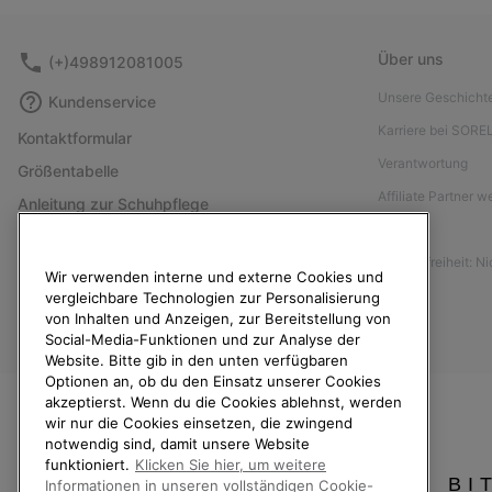
Über uns
(+)498912081005
Unsere Geschicht
Kundenservice
Karriere bei SORE
Kontaktformular
Verantwortung
Größentabelle
Affiliate Partner 
Anleitung zur Schuhpflege
Presse
Rücksendungen
Barrierefreiheit: N
Vom Kaufvertrag zurücktreten
Wir verwenden interne und externe Cookies und
vergleichbare Technologien zur Personalisierung
Bestellstatus
von Inhalten und Anzeigen, zur Bereitstellung von
Versand
Social-Media-Funktionen und zur Analyse der
Website. Bitte gib in den unten verfügbaren
Zahlung
Optionen an, ob du den Einsatz unserer Cookies
Häufig gestellte Fragen
akzeptierst. Wenn du die Cookies ablehnst, werden
wir nur die Cookies einsetzen, die zwingend
notwendig sind, damit unsere Website
funktioniert.
Klicken Sie hier, um weitere
BI
Informationen in unseren vollständigen Cookie-