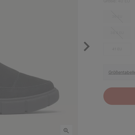
Größe:
40 EU
36 EU
38.5 EU
41 EU
Größentabell