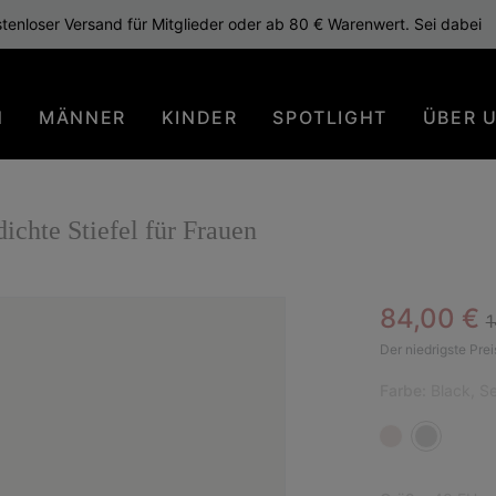
tenloser Versand für Mitglieder oder ab 80 € Warenwert. Sei dabei
N
MÄNNER
KINDER
SPOTLIGHT
ÜBER 
te Stiefel für Frauen
R
Sale pric
84,00 €
1
Der niedrigste Prei
Farbe:
Black, Se