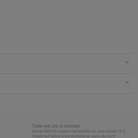
or
collap
sectio
Expan
or
collap
sectio
Expan
or
collap
sectio
Trete mit uns in Kontakt
Melde dich für unseren Newsletter an und erhalte 15 %
Rabatt auf deine erste Bestellung, wenn du nicht