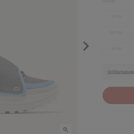
Größe:
36 EU
38.5 EU
41 EU
Größentabell