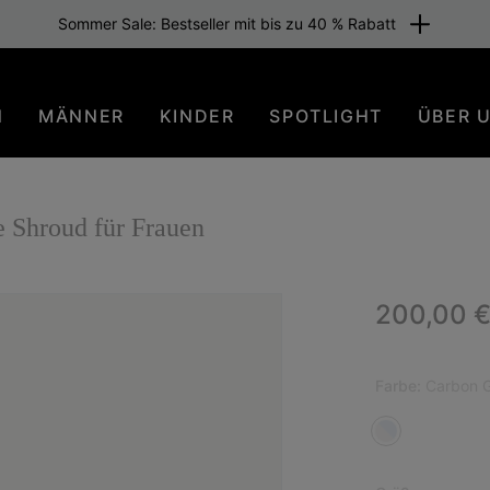
Sommer Sale: Bestseller mit bis zu 40 % Rabatt
N
MÄNNER
KINDER
SPOTLIGHT
ÜBER 
hroud für Frauen
Regular p
200,00 
Farbe:
Carbon G