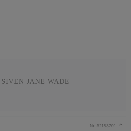
USIVEN JANE WADE
Nr. #
2183791
Expan