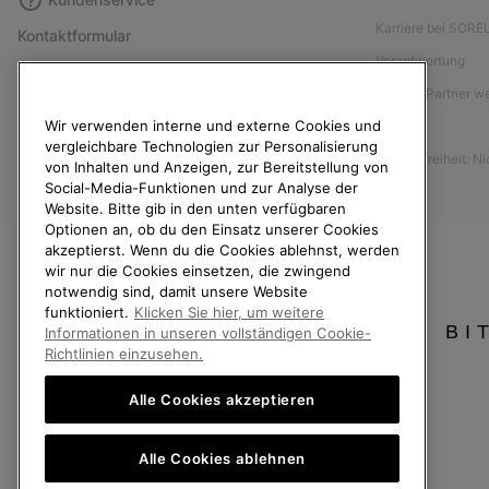
Karriere bei SORE
Kontaktformular
Verantwortung
Größentabelle
Affiliate Partner 
Anleitung zur Schuhpflege
Wir verwenden interne und externe Cookies und
Presse
Rücksendungen
vergleichbare Technologien zur Personalisierung
Barrierefreiheit: N
Vom Kaufvertrag zurücktreten
von Inhalten und Anzeigen, zur Bereitstellung von
Social-Media-Funktionen und zur Analyse der
Bestellstatus
Website. Bitte gib in den unten verfügbaren
Optionen an, ob du den Einsatz unserer Cookies
Versand
akzeptierst. Wenn du die Cookies ablehnst, werden
Zahlung
wir nur die Cookies einsetzen, die zwingend
notwendig sind, damit unsere Website
Häufig gestellte Fragen
funktioniert.
Klicken Sie hier, um weitere
BI
Informationen in unseren vollständigen Cookie-
Richtlinien einzusehen.
Alle Cookies akzeptieren
Deutschland
Alle Cookies ablehnen
©
2026
SOREL. Alle Rechte vorbehalten.