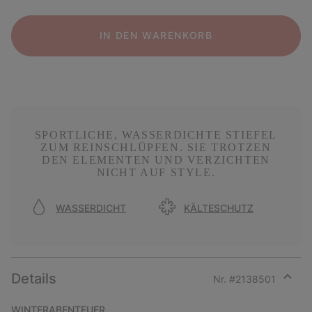
IN DEN WARENKORB
SPORTLICHE, WASSERDICHTE STIEFEL
ZUM REINSCHLÜPFEN. SIE TROTZEN
DEN ELEMENTEN UND VERZICHTEN
NICHT AUF STYLE.
WASSERDICHT
KÄLTESCHUTZ
Details
Nr. #
2138501
Expan
or
WINTERABENTEUER