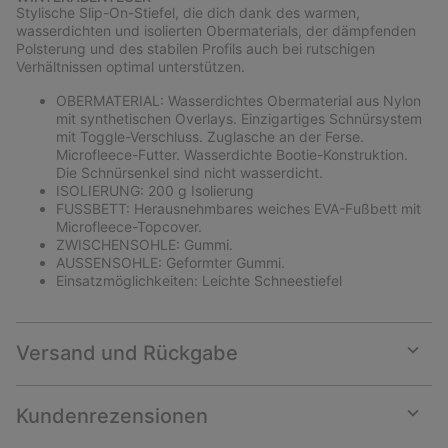
collap
Stylische Slip-On-Stiefel, die dich dank des warmen,
sectio
wasserdichten und isolierten Obermaterials, der dämpfenden
Polsterung und des stabilen Profils auch bei rutschigen
Verhältnissen optimal unterstützen.
OBERMATERIAL: Wasserdichtes Obermaterial aus Nylon
mit synthetischen Overlays. Einzigartiges Schnürsystem
mit Toggle-Verschluss. Zuglasche an der Ferse.
Microfleece-Futter. Wasserdichte Bootie-Konstruktion.
Die Schnürsenkel sind nicht wasserdicht.
ISOLIERUNG: 200 g Isolierung
FUSSBETT: Herausnehmbares weiches EVA-Fußbett mit
Microfleece-Topcover.
ZWISCHENSOHLE: Gummi.
AUSSENSOHLE: Geformter Gummi.
Einsatzmöglichkeiten: Leichte Schneestiefel
Versand und Rückgabe
Expan
or
collap
Kundenrezensionen
sectio
Expan