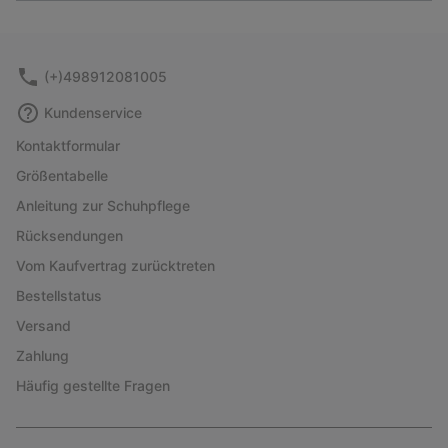
or
collap
sectio
(+)498912081005
Kundenservice
Kontaktformular
Größentabelle
Anleitung zur Schuhpflege
Rücksendungen
Vom Kaufvertrag zurücktreten
Bestellstatus
Versand
Zahlung
Häufig gestellte Fragen