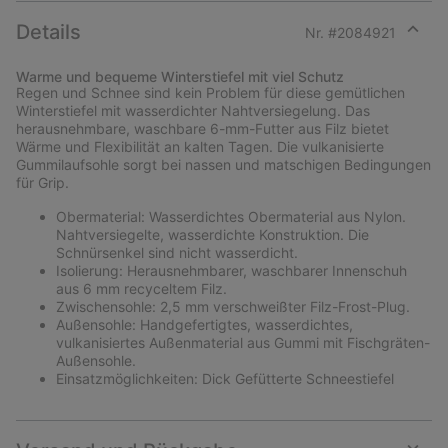
Details
Nr. #
2084921
Expan
or
Warme und bequeme Winterstiefel mit viel Schutz
collap
Regen und Schnee sind kein Problem für diese gemütlichen
sectio
Winterstiefel mit wasserdichter Nahtversiegelung. Das
herausnehmbare, waschbare 6-mm-Futter aus Filz bietet
Wärme und Flexibilität an kalten Tagen. Die vulkanisierte
Gummilaufsohle sorgt bei nassen und matschigen Bedingungen
für Grip.
Obermaterial: Wasserdichtes Obermaterial aus Nylon.
Nahtversiegelte, wasserdichte Konstruktion. Die
Schnürsenkel sind nicht wasserdicht.
Isolierung: Herausnehmbarer, waschbarer Innenschuh
aus 6 mm recyceltem Filz.
Zwischensohle: 2,5 mm verschweißter Filz-Frost-Plug.
Außensohle: Handgefertigtes, wasserdichtes,
vulkanisiertes Außenmaterial aus Gummi mit Fischgräten-
Außensohle.
Einsatzmöglichkeiten: Dick Gefütterte Schneestiefel