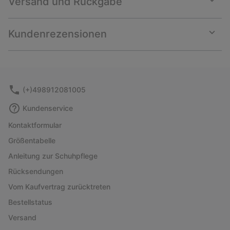
Versand und Rückgabe
Expan
or
collap
Kundenrezensionen
sectio
Expan
or
collap
sectio
(+)498912081005
Kundenservice
Kontaktformular
Größentabelle
Anleitung zur Schuhpflege
Rücksendungen
Vom Kaufvertrag zurücktreten
Bestellstatus
Versand