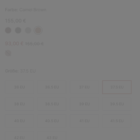
Farbe:
Camel Brown
155,00 €
Sale price:
Regular price:
93,00 €
155,00 €
Größe:
37.5 EU
36 EU
36.5 EU
37 EU
37.5 EU
38 EU
38.5 EU
39 EU
39.5 EU
40 EU
40.5 EU
41 EU
41.5 EU
42 EU
43 EU