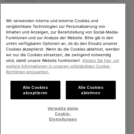
verarbeiten und wie du deine Zustimmung widerrufen kannst.
Wir verwenden interne und externe Cookies und
vergleichbare Technologien zur Personalisierung von
Inhalten und Anzeigen, zur Bereitstellung von Social-Media-
Funktionen und zur Analyse der Website. Bitte gib in den
unten verfügbaren Optionen an, ob du den Einsatz unserer
Cookies akzeptierst. Wenn du die Cookies ablehnst, werden
wir nur die Cookies einsetzen, die zwingend notwendig
sind, damit unsere Website funktioniert.
Klicken Sie hier, um
Deutschland
WILLKOMMEN BEI SOREL.
weitere Informationen in unseren vollständigen Cookie-
BITTE WÄHLEN SIE IHR
©
2026
SOREL. Alle Rechte vorbehalten.
Richtlinien einzusehen.
LIEFERLAND.
Datenschutz
Nutzungsbedingungen
Alle Cookies
Alle Cookies
Online-Einkauf verfügbar
Allgemeine Verkaufsbedingungen
Garantiebestimmungen
Cookies
akzeptieren
ablehnen
Impressum
Public CBCR
United States
Online-
Verwalte deine
Einkauf
Cookie-
Kundenservice: Mo- Fr. 9:00 - 13:00 & 14:00- 18:00 Uhr
verfügb
Germany
Deutschland
Online-
(+)498912081005
Einstellungen
Einkauf
verfügb