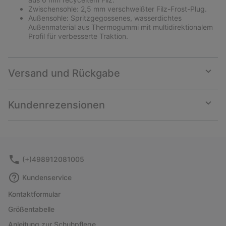
Zwischensohle: 2,5 mm verschweißter Filz-Frost-Plug.
Außensohle: Spritzgegossenes, wasserdichtes
Außenmaterial aus Thermogummi mit multidirektionalem
Profil für verbesserte Traktion.
Versand und Rückgabe
Expan
or
collap
Kundenrezensionen
sectio
Expan
or
collap
sectio
(+)498912081005
Kundenservice
Kontaktformular
Größentabelle
Anleitung zur Schuhpflege