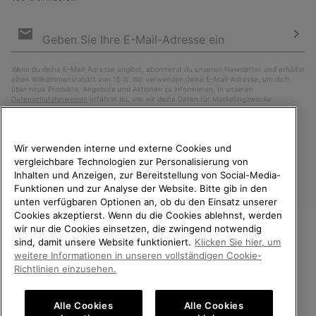
Newsletter-
Anmeldung
Abo
Wenn du deine E-Mail-Adresse angibst, abonnierst du unseren Newsletter und erhältst
einen Willkommensrabatt von 15 %. Wir verwenden deine E-Mail-Adresse, um dich
über neue Produkte, Angebote und Aktionen zu informieren. In unseren
Datenschutzhinweisen
erfährst du, wie wir deine Daten für Marketingzwecke
verarbeiten und wie du deine Zustimmung widerrufen kannst.
Wir verwenden interne und externe Cookies und
vergleichbare Technologien zur Personalisierung von
Inhalten und Anzeigen, zur Bereitstellung von Social-Media-
Funktionen und zur Analyse der Website. Bitte gib in den
unten verfügbaren Optionen an, ob du den Einsatz unserer
Cookies akzeptierst. Wenn du die Cookies ablehnst, werden
wir nur die Cookies einsetzen, die zwingend notwendig
sind, damit unsere Website funktioniert.
Klicken Sie hier, um
Deutschland
WILLKOMMEN BEI SOREL.
weitere Informationen in unseren vollständigen Cookie-
BITTE WÄHLEN SIE IHR
Richtlinien einzusehen.
©
2026
SOREL. Alle Rechte vorbehalten.
LIEFERLAND.
Datenschutz
Nutzungsbedingungen
Alle Cookies
Alle Cookies
Online-Einkauf verfügbar
Allgemeine Verkaufsbedingungen
Garantiebestimmungen
Cookies