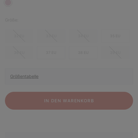
Größe:
32 EU
33 EU
34 EU
35 EU
36 EU
37 EU
38 EU
39 EU
Größentabelle
IN DEN WARENKORB