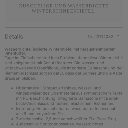
KUSCHELIGE UND WASSERDICHTE
WINTERSCHNEESTIEFEL.
Details
Nr. #
2114082
Expan
or
Wasserdichte, isolierte Winterstiefel mit herausnehmbarem
collap
Innenfutter.
sectio
Tage im Tiefschnee sind kein Problem: denn diese Winterstiefel
sind vollgepackt mit Schutzfeatures. Die wasser- und
windabweisende Oberfläche, die integrierte Gamasche und der
Riemenverschluss sorgen dafür, dass der Schnee und die Kälte
draußen bleiben.
Obermaterial: Strapazierfähiges, wasser- und
windabweisendes Obermaterial aus synthetischem Textil
mit PU-Beschichtung. Integrierte Gamasche mit Barrel-
Lock-Verschluss und festem, elastischem Ristriemen.
Isolierung: Herausnehmbarer, waschbarer Innenschuh
aus 6 mm recyceltem Filz.
Zwischensohle: 2,5 mm verschweißter Filz-Frost-Plug.
Außensohle: Spritzgegossenes, wasserdichtes