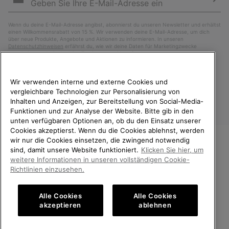
Abo
Wenn du deine E-Mail-Adresse angibst, abonnierst du unseren Newsletter und erhältst
einen Willkommensrabatt von 15 %. Wir verwenden deine E-Mail-Adresse, um dich
über neue Produkte, Angebote und Aktionen zu informieren. In unseren
Datenschutzhinweisen
erfährst du, wie wir deine Daten für Marketingzwecke
verarbeiten und wie du deine Zustimmung widerrufen kannst.
Wir verwenden interne und externe Cookies und
vergleichbare Technologien zur Personalisierung von
Inhalten und Anzeigen, zur Bereitstellung von Social-Media-
Funktionen und zur Analyse der Website. Bitte gib in den
unten verfügbaren Optionen an, ob du den Einsatz unserer
Cookies akzeptierst. Wenn du die Cookies ablehnst, werden
wir nur die Cookies einsetzen, die zwingend notwendig
sind, damit unsere Website funktioniert.
Klicken Sie hier, um
Deutschland
WILLKOMMEN BEI SOREL.
weitere Informationen in unseren vollständigen Cookie-
BITTE WÄHLEN SIE IHR
Richtlinien einzusehen.
©
2026
SOREL. Alle Rechte vorbehalten.
LIEFERLAND.
Datenschutz
Nutzungsbedingungen
Alle Cookies
Alle Cookies
Online-Einkauf verfügbar
Allgemeine Verkaufsbedingungen
Garantiebestimmungen
Cookies
akzeptieren
ablehnen
Impressum
Public CBCR
United States
Online-