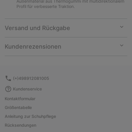
Außenmaterial aus Thermogummi mit multidirektionalem
Profil für verbesserte Traktion.
Versand und Rückgabe
Expan
or
collap
Kundenrezensionen
sectio
Expan
or
collap
sectio
(+)498912081005
Kundenservice
Kontaktformular
Größentabelle
Anleitung zur Schuhpflege
Rücksendungen