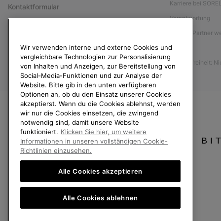
Karriere bei SORE
Kontaktformular
Verantwortung
Größentabelle
Affiliate Partner 
Anleitung zur Schuhpflege
Wir verwenden interne und externe Cookies und
Presse
Rücksendungen
vergleichbare Technologien zur Personalisierung
Barrierefreiheit: N
Vom Kaufvertrag zurücktreten
von Inhalten und Anzeigen, zur Bereitstellung von
Social-Media-Funktionen und zur Analyse der
Bestellstatus
Website. Bitte gib in den unten verfügbaren
Optionen an, ob du den Einsatz unserer Cookies
Versand
akzeptierst. Wenn du die Cookies ablehnst, werden
Zahlung
wir nur die Cookies einsetzen, die zwingend
notwendig sind, damit unsere Website
Häufig gestellte Fragen
funktioniert.
Klicken Sie hier, um weitere
BI
Informationen in unseren vollständigen Cookie-
Richtlinien einzusehen.
Alle Cookies akzeptieren
Deutschland
Alle Cookies ablehnen
©
2026
SOREL. Alle Rechte vorbehalten.
Datenschutz
Nutzungsbedingungen
Allgemeine Verkaufsbedingungen