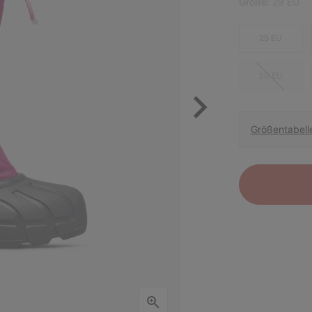
Größe:
29 EU
25 EU
30 EU
Größentabell