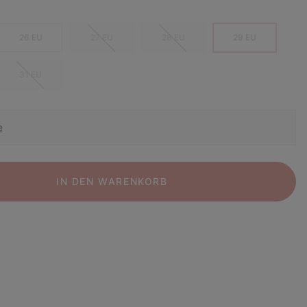
26 EU
27 EU
28 EU
29 EU
31 EU
e
IN DEN WARENKORB