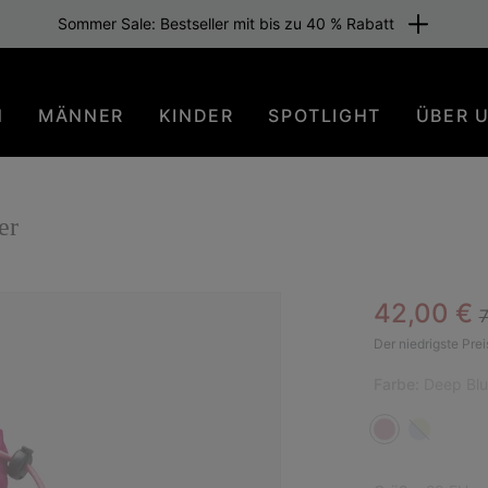
Sommer Sale: Bestseller mit bis zu 40 % Rabatt
N
MÄNNER
KINDER
SPOTLIGHT
ÜBER 
er
R
Sale pric
42,00 €
SAL
Der niedrigste Prei
Farbe:
Deep Blu