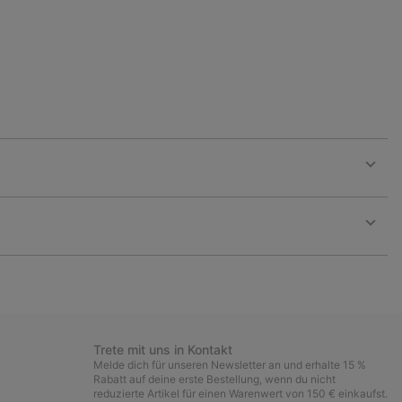
Expan
or
collap
sectio
Expan
or
collap
sectio
Trete mit uns in Kontakt
Melde dich für unseren Newsletter an und erhalte 15 %
Rabatt auf deine erste Bestellung, wenn du nicht
reduzierte Artikel für einen Warenwert von 150 € einkaufst.