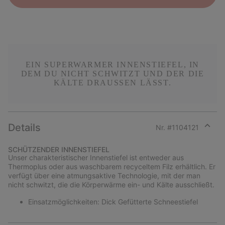
EIN SUPERWARMER INNENSTIEFEL, IN
DEM DU NICHT SCHWITZT UND DER DIE
KÄLTE DRAUSSEN LÄSST.
Details
Nr. #
1104121
Expan
or
SCHÜTZENDER INNENSTIEFEL
collap
Unser charakteristischer Innenstiefel ist entweder aus
sectio
Thermoplus oder aus waschbarem recyceltem Filz erhältlich. Er
verfügt über eine atmungsaktive Technologie, mit der man
nicht schwitzt, die die Körperwärme ein- und Kälte ausschließt.
Einsatzmöglichkeiten: Dick Gefütterte Schneestiefel