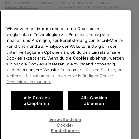
über neue Produkte, Angebote und Aktionen zu informieren. In unseren
Datenschutzhinweisen
erfährst du, wie wir deine Daten für Marketingzwecke
verarbeiten und wie du deine Zustimmung widerrufen kannst.
Wir verwenden interne und externe Cookies und
vergleichbare Technologien zur Personalisierung von
Inhalten und Anzeigen, zur Bereitstellung von Social-Media-
Funktionen und zur Analyse der Website. Bitte gib in den
unten verfügbaren Optionen an, ob du den Einsatz unserer
Cookies akzeptierst. Wenn du die Cookies ablehnst, werden
wir nur die Cookies einsetzen, die zwingend notwendig
sind, damit unsere Website funktioniert.
Klicken Sie hier, um
Deutschland
WILLKOMMEN BEI SOREL.
weitere Informationen in unseren vollständigen Cookie-
BITTE WÄHLEN SIE IHR
Richtlinien einzusehen.
©
2026
SOREL. Alle Rechte vorbehalten.
LIEFERLAND.
Datenschutz
Nutzungsbedingungen
Alle Cookies
Alle Cookies
Online-Einkauf verfügbar
Allgemeine Verkaufsbedingungen
Garantiebestimmungen
Cookies
akzeptieren
ablehnen
Impressum
Public CBCR
United States
Online-
Verwalte deine
Einkauf
Cookie-
Kundenservice: Mo- Fr. 9:00 - 13:00 & 14:00- 18:00 Uhr
verfügb
Germany
Deutschland
Online-
(+)498912081005
Einstellungen
Einkauf