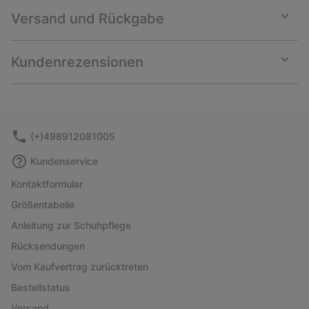
Versand und Rückgabe
Expan
or
collap
Kundenrezensionen
sectio
Expan
or
collap
sectio
(+)498912081005
Kundenservice
Kontaktformular
Größentabelle
Anleitung zur Schuhpflege
Rücksendungen
Vom Kaufvertrag zurücktreten
Bestellstatus
Versand